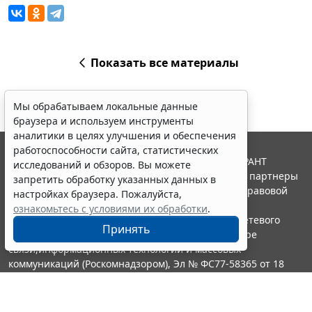
Показать все материалы
Мы обрабатываем локальные данные
браузера и используем инструменты
аналитики в целях улучшения и обеспечения
работоспособности сайта, статистических
© ООО "НПП "ГАРАНТ-СЕРВИС", 2026. Система ГАРАНТ
исследований и обзоров. Вы можете
выпускается с 1990 года. Компания "Гарант" и ее партнеры
запретить обработку указанных данных в
являются участниками Российской ассоциации правовой
настройках браузера. Пожалуйста,
информации ГАРАНТ.
ознакомьтесь с условиями их обработки
.
Портал ГАРАНТ.РУ зарегистрирован в качестве сетевого
Принять
издания Федеральной службой по надзору в сфере
связи,информационных технологий и массовых
коммуникаций (Роскомнадзором), Эл № ФС77-58365 от 18
июня 2014 года.
16+