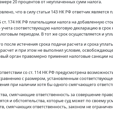
змере 20 процентов от неуплаченных сумм налога.
овлено, что в силу
статьи 143
НК РФ ответчик является 
5 ст. 174
НК РФ плательщики налога на добавленную сто
о учета соответствующую налоговую декларацию в срок н
логовым периодом. В тот же срок осуществляется и упла
то после истечения срока подачи расчета и срока уплат
расчет и при этом не выполнил условие, освобождающее 
овый орган правомерно применил налоговые санкции н
оответствии со
ст. 114
НК РФ предусмотрена возможность
 сравнению с размером, установленным соответствующ
ния при наличии хотя бы одного смягчающего ответст
тва, смягчающие ответственность за совершение прав
сятся и обстоятельства, которые суд может по своему у
тв, смягчающих ответственность, законом не ограничен