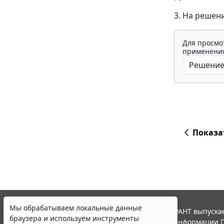
3. На решен
Для просмо
применения
Показа
Мы обрабатываем локальные данные
© ООО "НПП "ГАРАНТ-СЕРВИС", 2026. Система ГАРАНТ выпускае
браузера и используем инструменты
участниками Российской ассоциации правовой информации Г