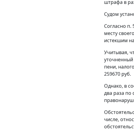
штрафа в ра
Судом устан
Согласно
п. 
месту своег
истекшим на
Учитывая, ч
уточненный 
пени, налог
259670 руб.
Однако, в с
два раза по
правонаруше
Обстоятельс
числе, отно
обстоятельс