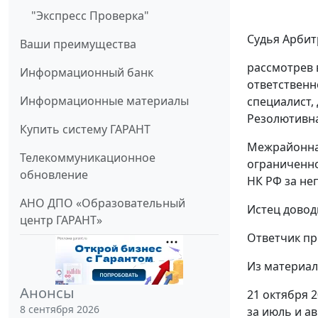
"Экспресс Проверка"
Судья Арбит
Ваши преимущества
рассмотрев 
Информационный банк
ответственно
Информационные материалы
специалист, 
Резолютивна
Купить систему ГАРАНТ
Межрайонная
Телекоммуникационное
ограниченно
обновление
НК РФ за неп
АНО ДПО «Образовательный
Истец довод
центр ГАРАНТ»
Ответчик пр
Из материал
Анонсы
21 октября 
8 сентября 2026
за июль и а