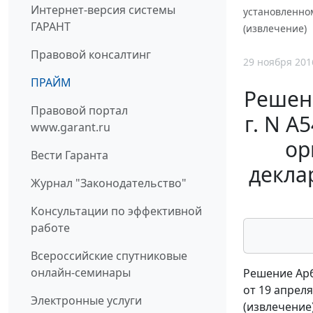
Интернет-версия системы
установленно
ГАРАНТ
(извлечение)
Правовой консалтинг
29 ноября 201
ПРАЙМ
Решени
Правовой портал
г. N А
www.garant.ru
ор
Вести Гаранта
декла
Журнал "Законодательство"
Консультации по эффективной
работе
Всероссийские спутниковые
онлайн-семинары
Решение Арб
от 19 апреля
Электронные услуги
(извлечение