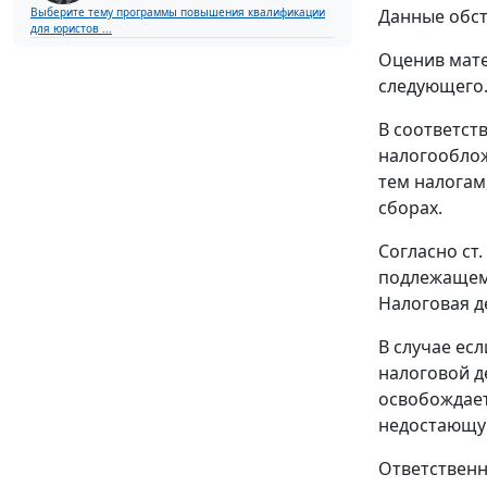
Данные обст
Выберите тему программы повышения квалификации
для юристов ...
Оценив мате
следующего
В соответст
налогооблож
тем налогам
сборах.
Согласно
ст.
подлежащему
Налоговая д
В случае есл
налоговой д
освобождает
недостающую
Ответственн