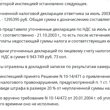
которой инспекцией vcтaнoвлeнo следующее.
очненной налоговой декларации ответчика за июль 2003 
г. - 1295395 руб. Общая сумма к доначислению составляе
представило уточненные декларации по НДС за июль и ав
 г. соответственно - 21.10.2003 г., то есть после истече
уплаты недостающей суммы налога и соответствующих е
дачи уточненных деклараций по лицевому счету налогоп
НДС в сумме 6 943 749 руб. 73 коп.
ы отражены в докладной записке по результатам камерал
г. инспекцией принято Решение N 10-14/471 о привлечени
 налогового правонарушения, предусмотренной
п. 1 ст.
 виде штрафа в размере 20 % от неуплаченной суммы нал
о вручено требование N 10-14/472 от 20.01.2004 г. об у
го времени оно не исполнено.