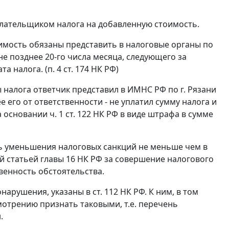
плательщиком налога на добавленную стоимость.
имость обязаны представить в налоговые органы по
е позднее 20-го числа месяца, следующего за
та налога. (
п. 4 ст. 174
НК РФ)
ы налога ответчик представил в ИМНС РФ по г. Рязани
его от ответственности - не уплатил сумму налога и
а основании
ч. 1 ст. 122
НК РФ в виде штрафа в сумме
 уменьшения налоговых санкций не меньше чем в
ей
статьей главы 16
НК РФ за совершение налогового
венность обстоятельства.
онарушения, указаны в
ст. 112
НК РФ. К ним, в том
смотрению признать таковыми, т.е. перечень
.