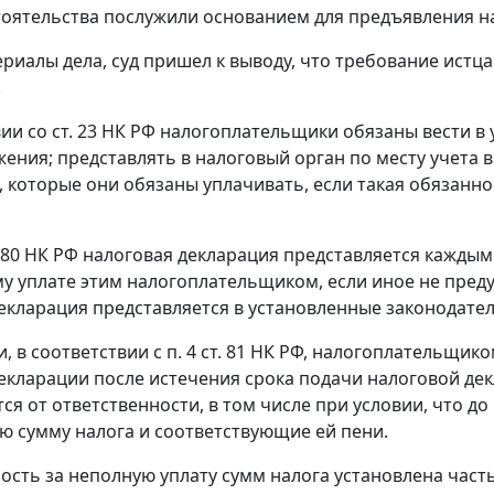
оятельства послужили основанием для предъявления н
риалы дела, суд пришел к выводу, что требование истц
.
вии со
ст. 23
НК РФ налогоплательщики обязаны вести в 
ения; представлять в налоговый орган по месту учета 
, которые они обязаны уплачивать, если такая обязанн
 80
НК РФ налоговая декларация представляется каждым
 уплате этим налогоплательщиком, если иное не преду
екларация представляется в установленные законодатель
и, в соответствии с
п. 4 ст. 81
НК РФ, налогоплательщиком
екларации после истечения срока подачи налоговой дек
ся от ответственности, в том числе при условии, что д
 сумму налога и соответствующие ей пени.
ость за неполную уплату сумм налога установлена
часть