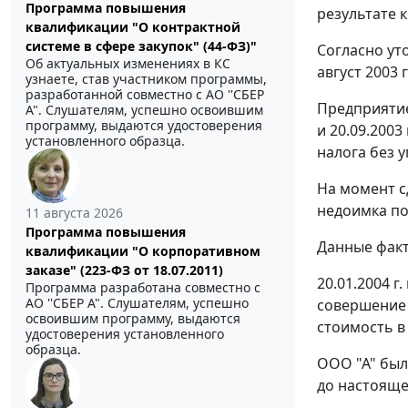
Программа повышения
результате 
квалификации "О контрактной
системе в сфере закупок" (44-ФЗ)"
Согласно ут
Об актуальных изменениях в КС
август 2003 
узнаете, став участником программы,
разработанной совместно с АО ''СБЕР
Предприятие 
А". Слушателям, успешно освоившим
программу, выдаются удостоверения
и 20.09.2003
установленного образца.
налога без 
На момент с
недоимка по 
11 августа 2026
Программа повышения
Данные факт
квалификации "О корпоративном
заказе" (223-ФЗ от 18.07.2011)
20.01.2004 
Программа разработана совместно с
АО ''СБЕР А". Слушателям, успешно
совершение
освоившим программу, выдаются
стоимость в
удостоверения установленного
образца.
ООО "А" был
до настояще