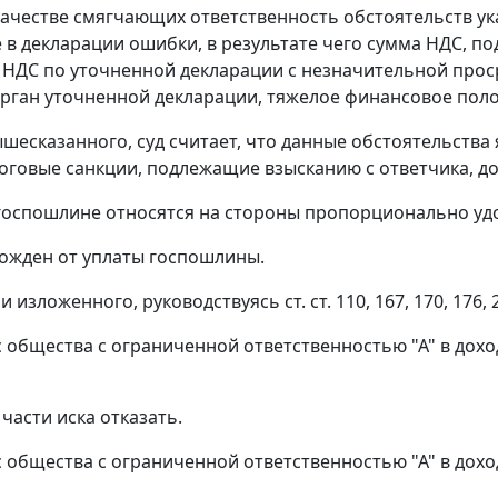
качестве смягчающих ответственность обстоятельств ук
в декларации ошибки, в результате чего сумма НДС, по
 НДС по уточненной декларации с незначительной проср
рган уточненной декларации, тяжелое финансовое пол
ышесказанного, суд считает, что данные обстоятельств
оговые санкции, подлежащие взысканию с ответчика, до
госпошлине относятся на стороны пропорционально у
ожден от уплаты госпошлины.
и изложенного, руководствуясь
ст. ст. 110
,
167
,
170
,
176
,
 с общества с ограниченной ответственностью "А" в до
части иска отказать.
 с общества с ограниченной ответственностью "А" в до