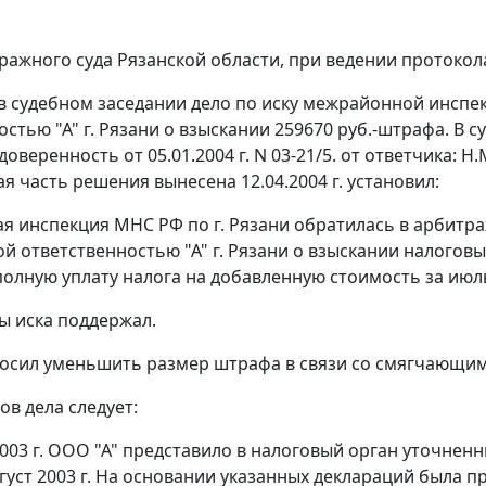
ражного суда Рязанской области, при ведении протокола
в судебном заседании дело по иску межрайонной инспек
стью "А" г. Рязани о взыскании 259670 руб.-штрафа. В с
доверенность от 05.01.2004 г. N 03-21/5. от ответчика: Н.
я часть решения вынесена 12.04.2004 г. установил:
 инспекция МНС РФ по г. Рязани обратилась в арбитра
й ответственностью "А" г. Рязани о взыскании налоговы
олную уплату налога на добавленную стоимость за июль -
ы иска поддержал.
осил уменьшить размер штрафа в связи со смягчающим
ов дела следует:
2003 г. ООО "А" представило в налоговый орган уточнен
вгуст 2003 г. На основании указанных деклараций была 