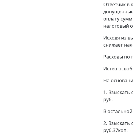
Ответчик в 
допущенные 
оплату сумм
налоговый о
Исходя из в
снижает нал
Расходы по 
Истец освоб
На основани
1. Взыскать
руб.
В остальной 
2. Взыскать
руб.37коп.