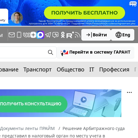
м
Войти
Eng
Перейти в систему ГАРАНТ
ование
Транспорт
Общество
IT
Профессия
П
Документы ленты ПРАЙМ
Решение Арбитражного суда
е представил в налоговый орган по месту учета в