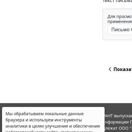
Текст письм
Для просмо
применения
Показа
Мы обрабатываем локальные данные
© ООО "НПП "ГАРАНТ-СЕРВИС", 2026. Система ГАРАНТ выпускае
браузера и используем инструменты
участниками Российской ассоциации правовой информации Г
аналитики в целях улучшения и обеспечения
Все права на материалы сайта ГАРАНТ.РУ принадлежат ООО "