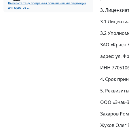
Выберите тему программы повышения квалификации
для юристов ...
3. Лицензиа
3.1 Лицензиа
3.2 Уполно
ЗАО «Крафт 
адрес: ул. Ф
ИНН 770510
4. Срок прин
5. Реквизит
ООО «Знак-
Захаров Ром
Жуков Олег 