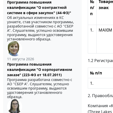
№
Товар
Программа повышения
п/
знак
квалификации "О контрактной
системе в сфере закупок" (44-ФЗ)"
п
Об актуальных изменениях в КС
узнаете, став участником программы,
разработанной совместно с АО ''СБЕР
1.
MAXIM
А". Слушателям, успешно освоившим
программу, выдаются удостоверения
установленного образца.
11 августа 2026
1.2 Регистр
Программа повышения
квалификации "О корпоративном
№ п/п
заказе" (223-ФЗ от 18.07.2011)
Программа разработана совместно с
1.
АО ''СБЕР А". Слушателям, успешно
освоившим программу, выдаются
удостоверения установленного
2. Правообл
образца.
Компания «Кр
(Three Lakes 