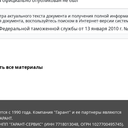
а официально опубликован не был
тра актуального текста документа и получения полной информа
 документа, воспользуйтесь поиском в Интернет-версии систе
ть все материалы
тся с 1990 года. Компания "Гарант" и ее партнеры являются
АРАНТ.
НПП "ГАРАНТ-СЕРВИС" (ИНН 7718013048, ОГРН 1027700495745).