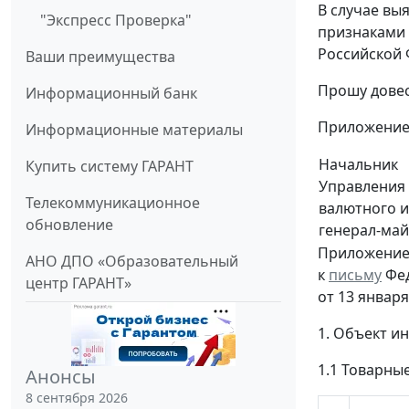
В случае вы
"Экспресс Проверка"
признаками 
Российской 
Ваши преимущества
Прошу довес
Информационный банк
Приложение: 
Информационные материалы
Начальник
Купить систему ГАРАНТ
Управления 
Телекоммуникационное
валютного и
обновление
генерал-ма
Приложени
АНО ДПО «Образовательный
к
письму
Фед
центр ГАРАНТ»
от 13 января
1. Объект и
1.1 Товарные
Анонсы
8 сентября 2026