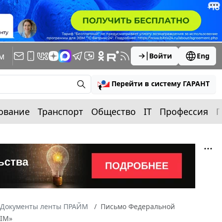
м
Войти
Eng
Перейти в систему ГАРАНТ
ование
Транспорт
Общество
IT
Профессия
П
Документы ленты ПРАЙМ
Письмо Федеральной
XIM»