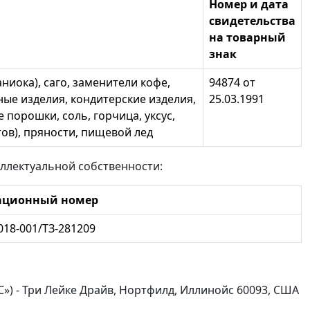
Номер и дата
свидетельства
на товарный
знак
маниока), саго, заменители кофе,
94874 от
ные изделия, кондитерские изделия,
25.03.1991
 порошки, соль, горчица, уксус,
тов), пряности, пищевой лед
ллектуальной собственности:
ационный номер
018-001/ТЗ-281209
LC») - Три Лейке Драйв, Нортфилд, Иллинойс 60093, США