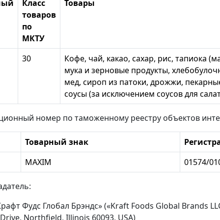
ный
Класс
Товары
товаров
по
МКТУ
30
Кофе, чай, какао, сахар, рис, тапиока (
мука и зерновые продукты, хлебобулоч
мед, сироп из патоки, дрожжи, пекарные
соусы (за исключением соусов для сала
ационный номер по таможенному реестру объектов инте
Товарный знак
Регистр
MAXIM
01574/01
адатель:
афт Фудс Глобал Брэндс» («Kraft Foods Global Brands L
Drive, Northfield, Illinois 60093, USA)