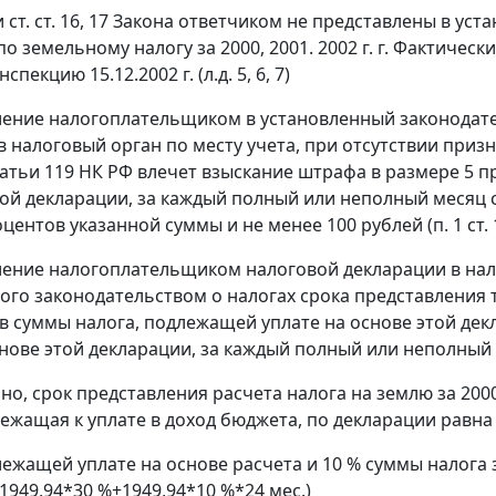
и
ст. ст. 16
,
17
Закона ответчиком не представлены в уст
о земельному налогу за 2000, 2001. 2002 г. г. Фактичес
пекцию 15.12.2002 г. (л.д. 5, 6, 7)
ение налогоплательщиком в установленный законодател
в налоговый орган по месту учета, при отсутствии при
татьи 119
НК РФ влечет взыскание штрафа в размере 5 п
той декларации, за каждый полный или неполный месяц с
оцентов указанной суммы и не менее 100 рублей (
п. 1 ст.
ение налогоплательщиком налоговой декларации в нало
ого законодательством о налогах срока представления 
в суммы налога, подлежащей уплате на основе этой дек
снове этой декларации, за каждый полный или неполный 
но, срок представления расчета налога на землю за 200
лежащая к уплате в доход бюджета, по декларации равна 
ежащей уплате на основе расчета и 10 % суммы налога 
(1949,94*30 %+1949,94*10 %*24 мес.)