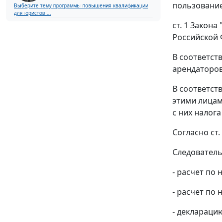
пользование
Выберите тему программы повышения квалификации
для юристов ...
ст. 1
Закона "
Российской 
В соответст
арендаторов
В соответст
этими лицам
с них налог
Согласно
ст.
Следователь
- расчет по н
- расчет по н
- декларацию