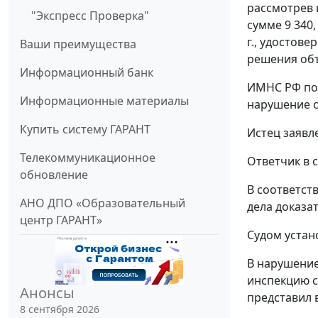
рассмотрев 
"Экспресс Проверка"
сумме 9 340,
г., удостов
Ваши преимущества
решения объ
Информационный банк
ИМНС РФ по г
Информационные материалы
нарушение с
Купить систему ГАРАНТ
Истец заявл
Телекоммуникационное
Ответчик в с
обновление
В соответст
АНО ДПО «Образовательный
дела доказа
центр ГАРАНТ»
Судом устан
В нарушение
инспекцию сл
Анонсы
представил 
8 сентября 2026