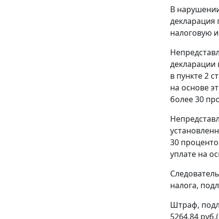
В нарушени
декларация п
налоговую инс
Непредставл
декларации 
в
пункте 2 с
на основе э
более 30 пр
Непредставл
установленн
30 проценто
уплате на о
Следователь
налога, под
Штраф, подл
5264,84 руб.