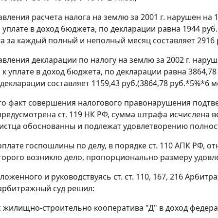
авления расчета налога на землю за 2001 г. нарушен на 
уплате в доход бюджета, по декларации равна 1944 руб
а за каждый полный и неполный месяц составляет 2916 
авления декларации по налогу на землю за 2002 г. наруш
к уплате в доход бюджета, по декларации равна 3864,7
декларации составляет 1159,43 руб.(3864,78 руб.*5%*6 ме
то факт совершения налогового правонарушения подтве
предусмотрена
ст. 119
НК РФ, сумма штрафа исчислена ве
истца обоснованны и подлежат удовлетворению полнос
оплате госпошлины по делу, в порядке
ст. 110
АПК РФ, от
торого возникло дело, пропорционально размеру удовл
зложенного и руководствуясь
ст. ст. 110
,
167
,
216
Арбитра
 арбитражный суд решил:
 с жилищно-строительно кооператива "Д" в доход федера