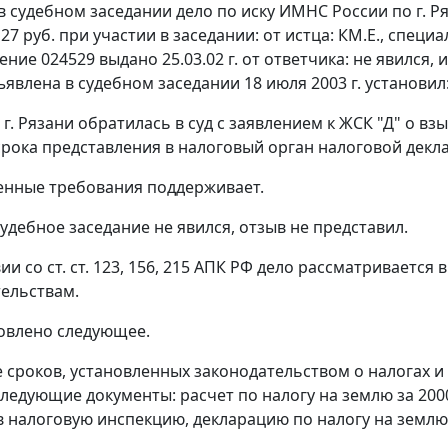
в судебном заседании дело по иску ИМНС России по г. Р
 27 руб. при участии в заседании: от истца: КМ.Е., специ
ерение 024529 выдано 25.03.02 г. от ответчика: не явил
явлена в судебном заседании 18 июля 2003 г. установил
. Рязани обратилась в суд с заявлением к ЖСК "Д" о взы
рока представления в налоговый орган налоговой декл
енные требования поддерживает.
удебное заседание не явился, отзыв не представил.
вии со
ст. ст. 123
,
156
,
215
АПК РФ дело рассматривается в
тельствам.
овлено следующее.
 сроков, установленных законодательством о налогах и с
едующие документы: расчет по налогу на землю за 2000 
в налоговую инспекцию, декларацию по налогу на землю 