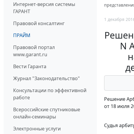
Интернет-версия системы
представлени
ГАРАНТ
1 декабря 201
Правовой консалтинг
Решени
ПРАЙМ
N 
Правовой портал
н
www.garant.ru
д
Вести Гаранта
Журнал "Законодательство"
Консультации по эффективной
работе
Решение Арб
от 18 июля 2
Всероссийские спутниковые
онлайн-семинары
Судья арбит
Электронные услуги