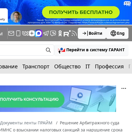
м
Войти
Eng
Перейти в систему ГАРАНТ
ование
Транспорт
Общество
IT
Профессия
П
Документы ленты ПРАЙМ
Решение Арбитражного суда
я ИМНС о взыскании налоговых санкций за нарушение срока