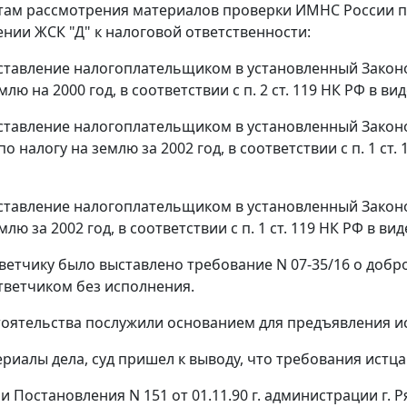
там рассмотрения материалов проверки ИМНС России по 
чении ЖСК "Д" к налоговой ответственности:
дставление налогоплательщиком в установленный Законо
млю на 2000 год, в соответствии с
п. 2 ст. 119
НК РФ в вид
дставление налогоплательщиком в установленный Законо
о налогу на землю за 2002 год, в соответствии с
п. 1 ст. 
дставление налогоплательщиком в установленный Законо
млю за 2002 год, в соответствии с
п. 1 ст. 119
НК РФ в вид
 ответчику было выставлено требование N 07-35/16 о доб
тветчиком без исполнения.
оятельства послужили основанием для предъявления ис
риалы дела, суд пришел к выводу, что требования истц
и Постановления N 151 от 01.11.90 г. администрации г. 