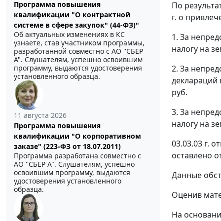
Программа повышения
По результа
квалификации "О контрактной
г. о привле
системе в сфере закупок" (44-ФЗ)"
Об актуальных изменениях в КС
1. За непре
узнаете, став участником программы,
налогу на зе
разработанной совместно с АО ''СБЕР
А". Слушателям, успешно освоившим
2. За непре
программу, выдаются удостоверения
установленного образца.
деклараций п
руб.
3. За непре
11 августа 2026
налогу на зе
Программа повышения
квалификации "О корпоративном
03.03.03 г.
заказе" (223-ФЗ от 18.07.2011)
оставлено о
Программа разработана совместно с
АО ''СБЕР А". Слушателям, успешно
освоившим программу, выдаются
Данные обст
удостоверения установленного
образца.
Оценив мате
На основани