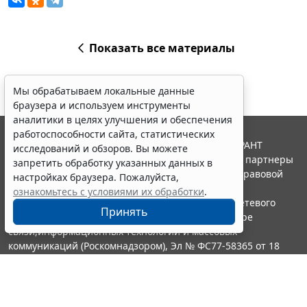
Показать все материалы
Мы обрабатываем локальные данные
браузера и используем инструменты
аналитики в целях улучшения и обеспечения
работоспособности сайта, статистических
© ООО "НПП "ГАРАНТ-СЕРВИС", 2026. Система ГАРАНТ
исследований и обзоров. Вы можете
выпускается с 1990 года. Компания "Гарант" и ее партнеры
запретить обработку указанных данных в
являются участниками Российской ассоциации правовой
настройках браузера. Пожалуйста,
информации ГАРАНТ.
ознакомьтесь с условиями их обработки
.
Портал ГАРАНТ.РУ зарегистрирован в качестве сетевого
Принять
издания Федеральной службой по надзору в сфере
связи,информационных технологий и массовых
коммуникаций (Роскомнадзором), Эл № ФС77-58365 от 18
июня 2014 года.
16+