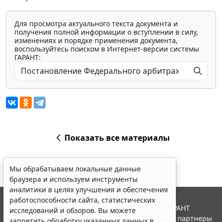
Для просмотра актуального текста документа и
получения полной информации о вступлении в силу,
изменениях и порядке применения документа,
воспользуйтесь поиском в Интернет-версии системы
ГАРАНТ:
Показать все материалы
Мы обрабатываем локальные данные
браузера и используем инструменты
аналитики в целях улучшения и обеспечения
работоспособности сайта, статистических
© ООО "НПП "ГАРАНТ-СЕРВИС", 2026. Система ГАРАНТ
исследований и обзоров. Вы можете
выпускается с 1990 года. Компания "Гарант" и ее партнеры
запретить обработку указанных данных в