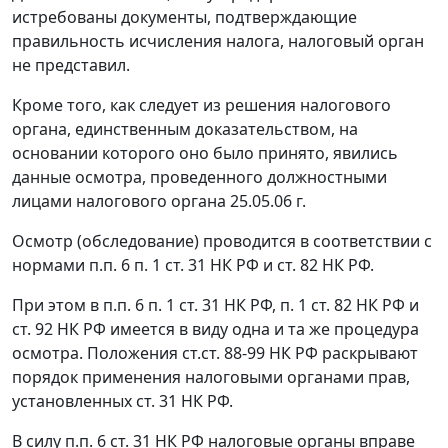
истребованы документы, подтверждающие
правильность исчисления налога, налоговый орган
не представил.
Кроме того, как следует из решения налогового
органа, единственным доказательством, на
основании которого оно было принято, явились
данные осмотра, проведенного должностными
лицами налогового органа 25.05.06 г.
Осмотр (обследование) проводится в соответствии с
нормами
п.п. 6 п. 1 ст. 31
НК РФ и
ст. 82
НК РФ.
При этом в
п.п. 6 п. 1 ст. 31
НК РФ,
п. 1 ст. 82
НК РФ и
ст. 92 НК РФ имеется в виду одна и та же процедура
осмотра. Положения
ст.ст. 88-99
НК РФ раскрывают
порядок применения налоговыми органами прав,
установленных
ст. 31
НК РФ.
В силу
п.п. 6 ст. 31
НК РФ налоговые органы вправе