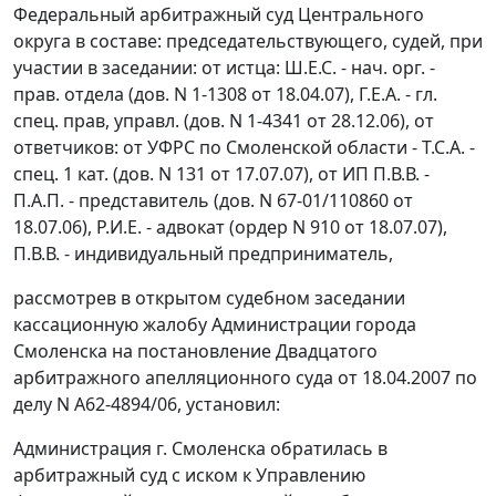
Федеральный арбитражный суд Центрального
округа в составе: председательствующего, судей, при
участии в заседании: от истца: Ш.Е.С. - нач. орг. -
прав. отдела (дов. N 1-1308 от 18.04.07), Г.Е.А. - гл.
спец. прав, управл. (дов. N 1-4341 от 28.12.06), от
ответчиков: от УФРС по Смоленской области - Т.С.А. -
спец. 1 кат. (дов. N 131 от 17.07.07), от ИП П.В.В. -
П.А.П. - представитель (дов. N 67-01/110860 от
18.07.06), Р.И.Е. - адвокат (ордер N 910 от 18.07.07),
П.В.В. - индивидуальный предприниматель,
рассмотрев в открытом судебном заседании
кассационную жалобу Администрации города
Смоленска на постановление Двадцатого
арбитражного апелляционного суда от 18.04.2007 по
делу N А62-4894/06, установил:
Администрация г. Смоленска обратилась в
арбитражный суд с иском к Управлению