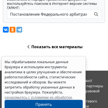
воспользуйтесь поиском в Интернет-версии системы
ГАРАНТ:
Показать все материалы
Мы обрабатываем локальные данные
браузера и используем инструменты
аналитики в целях улучшения и обеспечения
работоспособности сайта, статистических
© ООО "НПП "ГАРАНТ-СЕРВИС", 2026. Система ГАРАНТ
исследований и обзоров. Вы можете
выпускается с 1990 года. Компания "Гарант" и ее партнеры
запретить обработку указанных данных в
являются участниками Российской ассоциации правовой
настройках браузера. Пожалуйста,
информации ГАРАНТ.
ознакомьтесь с условиями их обработки
.
Портал ГАРАНТ.РУ зарегистрирован в качестве сетевого
Принять
издания Федеральной службой по надзору в сфере