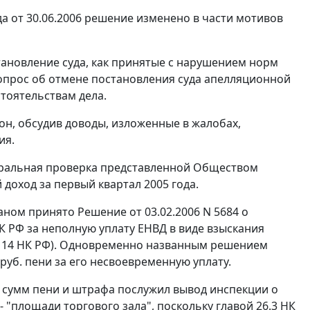
 от 30.06.2006 решение изменено в части мотивов
ановление суда, как принятые с нарушением норм
опрос об отмене постановления суда апелляционной
тоятельствам дела.
он, обсудив доводы, изложенные в жалобах,
ия.
меральная проверка представленной Обществом
доход за первый квартал 2005 года.
ном принято Решение от 03.02.2006 N 5684 о
 РФ за неполную уплату ЕНВД в виде взыскания
114
НК РФ). Одновременно названным решением
руб. пени за его несвоевременную уплату.
 сумм пени и штрафа послужил вывод инспекции о
 "площади торгового зала", поскольку
главой 26.3
НК