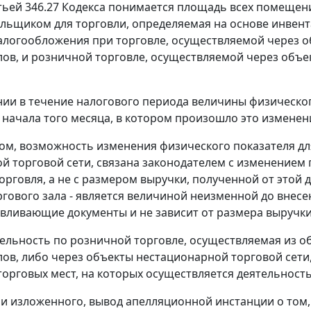
тьей 346.27
Кодекса понимается площадь всех помещени
льщиком для торговли, определяемая на основе инвен
логообложения при торговле, осуществляемой через о
лов, и розничной торговле, осуществляемой через объе
ии в течение налогового периода величины физическог
 начала того месяца, в котором произошло это изменени
ом, возможность изменения физического показателя дл
й торговой сети, связана законодателем с изменением 
орговля, а не с размером выручки, полученной от этой 
гового зала - является величиной неизменной до внес
вливающие документы и не зависит от размера выручки
тельность по розничной торговле, осуществляемая из 
лов, либо через объекты нестационарной торговой сети,
торговых мест, на которых осуществляется деятельност
и изложенного, вывод апелляционной инстанции о том