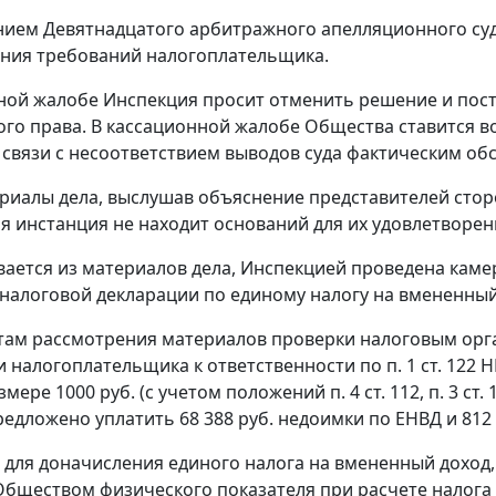
ием Девятнадцатого арбитражного апелляционного суда
ния требований налогоплательщика.
ной жалобе Инспекция просит отменить решение и пост
го права. В кассационной жалобе Общества ставится в
 связи с несоответствием выводов суда фактическим обс
риалы дела, выслушав объяснение представителей стор
я инстанция не находит оснований для их удовлетворен
вается из материалов дела, Инспекцией проведена ка
налоговой декларации по единому налогу на вмененный 
там рассмотрения материалов проверки налоговым орга
 налогоплательщика к ответственности по
п. 1 ст. 122
НК
змере 1000 руб. (с учетом положений
п. 4 ст. 112
,
п. 3 ст. 
едложено уплатить 68 388 руб. недоимки по ЕНВД и 812 
для доначисления единого налога на вмененный доход,
бществом физического показателя при расчете налога -