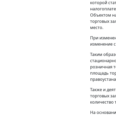
которой
ста
налогоплате
Объектом на
торговых за
место.
При изменен
изменение с
Таким образ
стационарно
розничная т
площадь тор
правоустана
Также и дея
торговых за
количество 
На основани