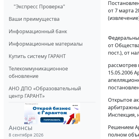
Постановлен
"Экспресс Проверка"
от 7 марта 2
(извлечение
Ваши преимущества
Информационный банк
Федеральный
Информационные материалы
от Общества -
пост.), от на
Купить систему ГАРАНТ
рассмотрев 
Телекоммуникационное
15.05.2006 
обновление
апелляционн
постановлен
АНО ДПО «Образовательный
центр ГАРАНТ»
Открытое ак
арбитражный
Инспекция, н
Анонсы
Решением Ар
полном объ
8 сентября 2026