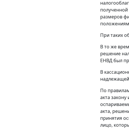
налогооблаг
полученной 
размеров фи
положения
При таких о
В то же вре
решение нал
ЕНВД был пр
В кассацион
надлежащей 
По правила
акта закону
оспариваемы
акта, решен
принятия ос
лицо, котор