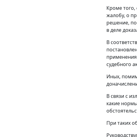
Кроме того,
жалобу, о п
решение, по
в деле доказ
В соответст
постановлен
применения 
судебного а
Иных, помим
доначислени
В связи с и
какие нормы
обстоятельс
При таких о
Руководств