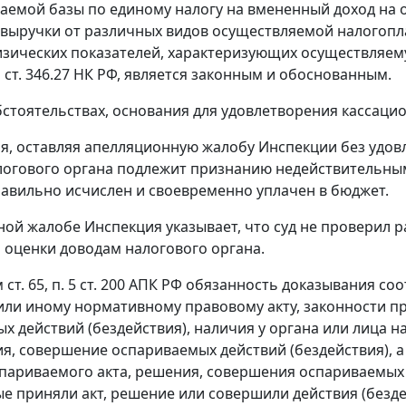
аемой базы по единому налогу на вмененный доход на
выручки от различных видов осуществляемой налогопл
зических показателей, характеризующих осуществляем
м
ст. 346.27
НК РФ, является законным и обоснованным.
бстоятельствах, основания для удовлетворения кассаци
мя, оставляя апелляционную жалобу Инспекции без удов
огового органа подлежит признанию недействительным
авильно исчислен и своевременно уплачен в бюджет.
ной жалобе Инспекция указывает, что суд не проверил р
оценки доводам налогового органа.
м
ст. 65
,
п. 5 ст. 200
АПК РФ обязанность доказывания соо
 или иному нормативному правовому акту, законности 
х действий (бездействия), наличия у органа или лица
ия, совершение оспариваемых действий (бездействия), 
париваемого акта, решения, совершения оспариваемых д
ые приняли акт, решение или совершили действия (безде