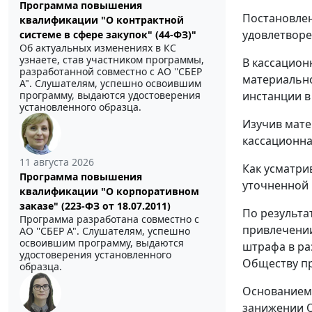
Программа повышения
Постановлен
квалификации "О контрактной
удовлетворе
системе в сфере закупок" (44-ФЗ)"
Об актуальных изменениях в КС
узнаете, став участником программы,
В кассацион
разработанной совместно с АО ''СБЕР
материально
А". Слушателям, успешно освоившим
программу, выдаются удостоверения
инстанции в
установленного образца.
Изучив мате
кассационна
11 августа 2026
Как усматри
Программа повышения
уточненной 
квалификации "О корпоративном
заказе" (223-ФЗ от 18.07.2011)
По результа
Программа разработана совместно с
привлечении
АО ''СБЕР А". Слушателям, успешно
освоившим программу, выдаются
штрафа в ра
удостоверения установленного
Обществу пр
образца.
Основанием 
занижении О