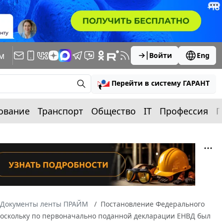
м
Войти
Eng
Перейти в систему ГАРАНТ
ование
Транспорт
Общество
IT
Профессия
П
Документы ленты ПРАЙМ
Постановление Федерального
2 Поскольку по первоначально поданной декларации ЕНВД был