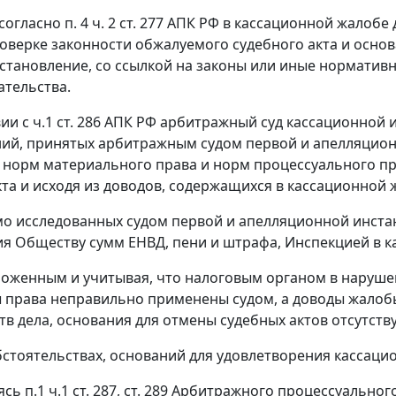
 согласно
п. 4 ч. 2 ст. 277
АПК РФ в кассационной жалобе 
роверке законности обжалуемого судебного акта и осно
становление, со ссылкой на законы или иные норматив
ательства.
вии с
ч.1 ст. 286
АПК РФ арбитражный суд кассационной и
ий, принятых арбитражным судом первой и апелляцион
норм материального права и норм процессуального пр
кта и исходя из доводов, содержащихся в кассационной
о исследованных судом первой и апелляционной инста
я Обществу сумм ЕНВД, пени и штрафа, Инспекцией в к
зложенным и учитывая, что налоговым органом в наруш
 права неправильно применены судом, а доводы жалоб
тв дела, основания для отмены судебных актов отсутств
бстоятельствах, оснований для удовлетворения кассаци
уясь
п.1 ч.1 ст. 287
,
ст. 289
Арбитражного процессуального 