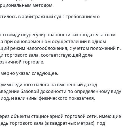
орциональным методом.
тилось в арбитражный суд с требованием о
 что ввиду неурегулированности законодательством
ла при одновременном осуществлении в одном
бщий режим налогообложения, с учетом положений
п.
 торгового зала, соответствующей доле
озничной торговле.
омерно указал следующее.
суммы единого налога на вмененный доход
зведение базовой доходности по определенному виду
иод, и величины физического показателя,
ерез объекты стационарной торговой сети, имеющие
дь торгового зала (в квадратных метрах), под