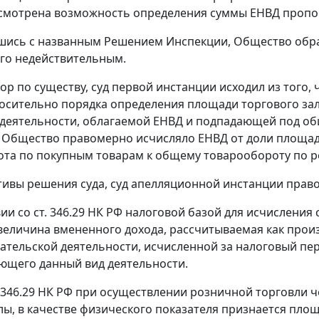
усмотрена возможность определения суммы ЕНВД проп
шись с названным Решением Инспекции, Общество обра
го недействительным.
ор по существу, суд первой инстанции исходил из того,
осительно порядка определения площади торгового за
деятельности, облагаемой ЕНВД и подпадающей под о
Общество правомерно исчисляло ЕНВД от доли площади
та по покупным товарам к общему товарообороту по р
ивы решения суда, суд апелляционной инстанции прав
вии со
ст. 346.29
НК РФ налоговой базой для исчисления 
величина вмененного дохода, рассчитываемая как прои
тельской деятельности, исчисленной за налоговый пер
ющего данный вид деятельности.
 346.29
НК РФ при осуществлении розничной торговли ч
лы, в качестве физического показателя признается площа