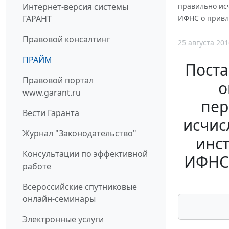
Интернет-версия системы
правильно ис
ГАРАНТ
ИФНС о привле
Правовой консалтинг
25 августа 201
ПРАЙМ
Поста
Правовой портал
о
www.garant.ru
пер
Вести Гаранта
исчис
Журнал "Законодательство"
инс
Консультации по эффективной
ИФНС 
работе
Всероссийские спутниковые
онлайн-семинары
Электронные услуги