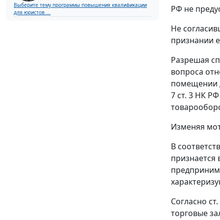
Выберите тему программы повышения квалификации
РФ не пред
для юристов ...
Не согласив
признании е
Разрешая сп
вопроса отн
помещении 
7 ст. 3
НК РФ 
товарооборо
Изменяя мот
В соответст
признается 
предпринима
характеризу
Согласно
ст.
торговые за