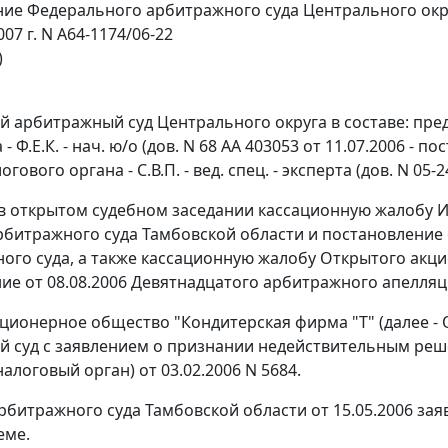
ие Федерального арбитражного суда Центрального окр
007 г. N А64-1174/06-22
)
 арбитражный суд Центрального округа в составе: пред
 Ф.Е.К. - нач. ю/о (дов. N 68 АА 403053 от 11.07.2006 - пост.
логового органа - С.В.П. - вед. спец. - эксперта (дов. N 05-2
в открытом судебном заседании кассационную жалобу И
Арбитражного суда Тамбовской области и постановление
ого суда, а также кассационную жалобу Открытого акц
ие от 08.08.2006 Девятнадцатого арбитражного апелляцио
ционерное общество "Кондитерская фирма "Т" (далее -
 суд с заявлением о признании недействительным решен
алоговый орган) от 03.02.2006 N 5684.
битражного суда Тамбовской области от 15.05.2006 з
еме.