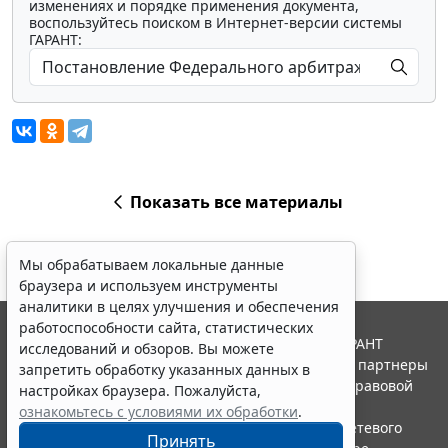
изменениях и порядке применения документа,
воспользуйтесь поиском в Интернет-версии системы
ГАРАНТ:
Показать все материалы
Мы обрабатываем локальные данные
браузера и используем инструменты
аналитики в целях улучшения и обеспечения
работоспособности сайта, статистических
© ООО "НПП "ГАРАНТ-СЕРВИС", 2026. Система ГАРАНТ
исследований и обзоров. Вы можете
выпускается с 1990 года. Компания "Гарант" и ее партнеры
запретить обработку указанных данных в
являются участниками Российской ассоциации правовой
настройках браузера. Пожалуйста,
информации ГАРАНТ.
ознакомьтесь с условиями их обработки
.
Портал ГАРАНТ.РУ зарегистрирован в качестве сетевого
Принять