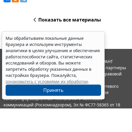
Показать все материалы
Мы обрабатываем локальные данные
браузера и используем инструменты
аналитики в целях улучшения и обеспечения
работоспособности сайта, статистических
© ООО "НПП "ГАРАНТ-СЕРВИС", 2026. Система ГАРАНТ
исследований и обзоров. Вы можете
выпускается с 1990 года. Компания "Гарант" и ее партнеры
запретить обработку указанных данных в
являются участниками Российской ассоциации правовой
настройках браузера. Пожалуйста,
информации ГАРАНТ.
ознакомьтесь с условиями их обработки
.
Портал ГАРАНТ.РУ зарегистрирован в качестве сетевого
Принять
издания Федеральной службой по надзору в сфере
связи,информационных технологий и массовых
коммуникаций (Роскомнадзором), Эл № ФС77-58365 от 18
июня 2014 года.
16+
Контакты
8-800-200-88-88