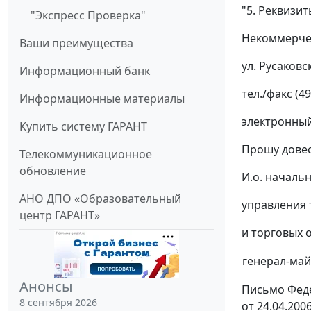
"5. Реквизи
"Экспресс Проверка"
Некоммерчес
Ваши преимущества
ул. Русаковск
Информационный банк
тел./факс (49
Информационные материалы
электронный
Купить систему ГАРАНТ
Прошу довес
Телекоммуникационное
обновление
И.о. началь
АНО ДПО «Образовательный
управления
центр ГАРАНТ»
и торговых 
генерал-ма
Анонсы
Письмо Феде
8 сентября 2026
от 24.04.200