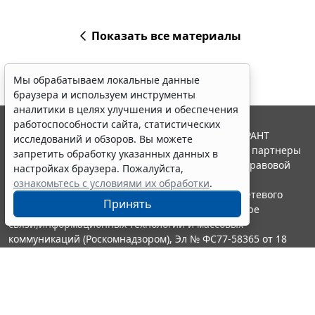
Показать все материалы
Мы обрабатываем локальные данные
браузера и используем инструменты
аналитики в целях улучшения и обеспечения
работоспособности сайта, статистических
© ООО "НПП "ГАРАНТ-СЕРВИС", 2026. Система ГАРАНТ
исследований и обзоров. Вы можете
выпускается с 1990 года. Компания "Гарант" и ее партнеры
запретить обработку указанных данных в
являются участниками Российской ассоциации правовой
настройках браузера. Пожалуйста,
информации ГАРАНТ.
ознакомьтесь с условиями их обработки
.
Портал ГАРАНТ.РУ зарегистрирован в качестве сетевого
Принять
издания Федеральной службой по надзору в сфере
связи,информационных технологий и массовых
коммуникаций (Роскомнадзором), Эл № ФС77-58365 от 18
июня 2014 года.
16+
Контакты
8-800-200-88-88