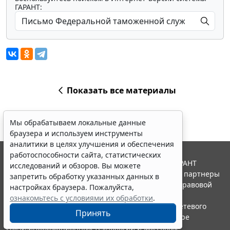
ГАРАНТ:
Показать все материалы
Мы обрабатываем локальные данные
браузера и используем инструменты
аналитики в целях улучшения и обеспечения
работоспособности сайта, статистических
© ООО "НПП "ГАРАНТ-СЕРВИС", 2026. Система ГАРАНТ
исследований и обзоров. Вы можете
выпускается с 1990 года. Компания "Гарант" и ее партнеры
запретить обработку указанных данных в
являются участниками Российской ассоциации правовой
настройках браузера. Пожалуйста,
информации ГАРАНТ.
ознакомьтесь с условиями их обработки
.
Портал ГАРАНТ.РУ зарегистрирован в качестве сетевого
Принять
издания Федеральной службой по надзору в сфере
связи,информационных технологий и массовых