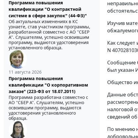
Программа повышения
неправильно
квалификации "О контрактной
обстоятельс
системе в сфере закупок" (44-ФЗ)"
Об актуальных изменениях в КС
Изучив мате
узнаете, став участником программы,
обжалуемог
разработанной совместно с АО ''СБЕР
А". Слушателям, успешно освоившим
Как следует
программу, выдаются удостоверения
установленного образца.
N 407028103
Сообщение б
был указан 
11 августа 2026
Программа повышения
Общество ин
квалификации "О корпоративном
заказе" (223-ФЗ от 18.07.2011)
Данные обсто
Программа разработана совместно с
рассмотрени
АО ''СБЕР А". Слушателям, успешно
освоившим программу, выдаются
налоговой о
удостоверения установленного
сведений об
образца.
По мнению н
добровольно