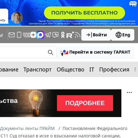
м
Войти
Eng
Перейти в систему ГАРАНТ
ование
Транспорт
Общество
IT
Профессия
П
Документы ленты ПРАЙМ
Постановление Федерального
-С11 Суд отказал в иске о взыскании налоговой санкции,