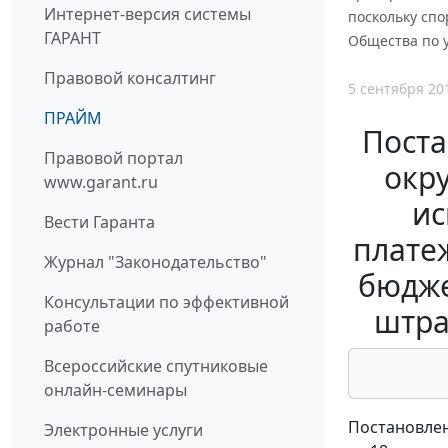
Интернет-версия системы
поскольку сп
ГАРАНТ
Общества по 
Правовой консалтинг
5 сентября 20
ПРАЙМ
Поста
Правовой портал
окру
www.garant.ru
ис
Вести Гаранта
плате
Журнал "Законодательство"
бюдже
Консультации по эффективной
штра
работе
Всероссийские спутниковые
онлайн-семинары
Постановлен
Электронные услуги