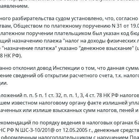
заявлением.
бного разбирательства судом установлено, что, согласн
твам, Обществом по платежному поручению N 31 от 19.08.
латежном поручении плательщиком был указан код бюд
щий назначению плаежа "налог на доходы физических лиц"
е "назначение платежа" указано "денежное взыскание" (
18
НК РФ).
анно отклонил довод Инспекции о том, что данная сумм
ение сведений об открытии расчетного счета, т.к. нал
ии.
положений
п. п. 5 п. 1 ст. 32
,
п. п. 1
,
3
,
4 ст. 78
НК РФ налогов
шем известном налоговому органу факте излишней уплат
аченных или излише взысканных сумм налогов, пеней и
екомендаций
по порядку ведения в налоговых органах б
С РФ N ШС-3-10/201@ от 12.05.2005 г., денежные средс
, оформленным налогоплательщиком с нарушением
Пра