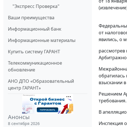
от 18 января
"Экспресс Проверка"
(извлечение
Ваши преимущества
Федеральный
Информационный банк
от налогово
явились, о 
Информационные материалы
рассмотрев 
Купить систему ГАРАНТ
Арбитражного
Телекоммуникационное
Межрайонная
обновление
обратилась 
АНО ДПО «Образовательный
взыскании в
центр ГАРАНТ»
Решением Ар
требования.
В апелляцио
Анонсы
Инспекция о
8 сентября 2026