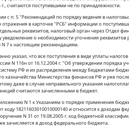
04 г., считаются поступившими не по принадлежности.
вии с
п. 5
"Рекомендаций по порядку ведения в налоговых
 отражения в карточке "РСБ" информации о поступивш
тдельных реквизитов, налоговый орган через Отдел фи
 уведомление о необходимости уточнения реквизитов р
 N 7
к настоящим рекомендациям.
анно указал, что все поступления в виде уплаты налого
сии N 116н от 16.12.2004 г. "Об утверждении порядка 
истему РФ и их распределения между бюджетами бюдже
о казначейства Министерства финансов РФ и уже посл
этому даже в случае неправильного указания налогоп
нкций считаются зачисленными в бюджет.
иложению N 1
к Указаниям о порядке применения бюдж
ет коду 18211603010010000140 и относится к доходам 
оручение N 31 от 19.08.2005 г. код бюджетной классифи
же зачисляется в доход федерального бюджета.