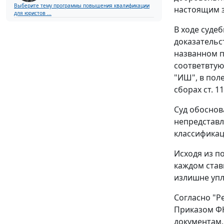
Выберите тему программы повышения квалификации
настоящим 
для юристов ...
В ходе суде
доказательс
названном п
соответвтую
"ИШ", в пол
сборах
ст. 1
Суд обоснов
непредставл
классификац
Исходя из 
каждом став
излишне упл
Согласно "
Р
Приказом
ФН
документам