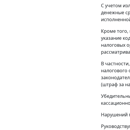
С учетом из
денежные ср
исполненно
Кроме того,
указание ко
налоговых о
рассматрива
В частности
налогового 
законодател
(штраф за н
Убедительны
кассационно
Нарушений п
Руководств