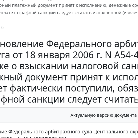
орный платежный документ принят к исполнению, денежные сре
уплате штрафной санкции следует считать исполненной (извле
16
новление Федерального арби
га от 18 января 2006 г. N А54-
ке о взыскании налоговой са
жный документ принят к испо
т фактически поступили, обя
фной санкции следует считат
Актуальную версию документа
ие Федерального арбитражного суда Центрального окр