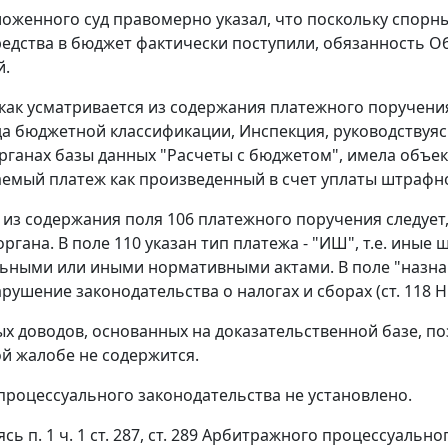
ложенного суд правомерно указал, что поскольку спорн
едства в бюджет фактически поступили, обязанность О
й.
 как усматривается из содержания платежного поручения 
да бюджетной классификации, Инспекция, руководствуя
рганах базы данных "Расчеты с бюджетом", имела объ
емый платеж как произведенный в счет уплаты штрафн
, из содержания поля 106 платежного поручения следует
органа. В поле 110 указан тип платежа - "ИШ", т.е. ин
ьными или иными нормативными актами. В поле "назнач
арушение законодательства о налогах и сборах (
ст. 118
Н
х доводов, основанных на доказательственной базе, 
й жалобе не содержится.
роцессуального законодательства не установлено.
уясь
п. 1 ч. 1 ст. 287
,
ст. 289
Арбитражного процессуального