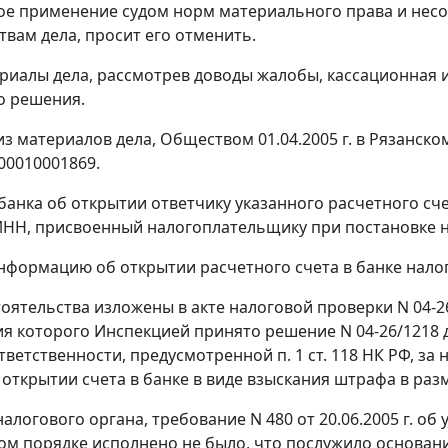
е применение судом норм материального права и несо
твам дела, просит его отменить.
риалы дела, рассмотрев доводы жалобы, кассационная 
о решения.
 из материалов дела, Обществом 01.04.2005 г. в Рязанск
00010001869.
анка об открытии ответчику указанного расчетного сче
ИНН, присвоенный налогоплательщику при постановке н
формацию об открытии расчетного счета в банке налог
ятельства изложены в акте налоговой проверки N 04-26/1
я которого Инспекцией принято решение N 04-26/1218 дс
тветственности, предусмотренной
п. 1 ст. 118
НК РФ, за 
 открытии счета в банке в виде взыскания штрафа в разм
алогового органа, требование N 480 от 20.06.2005 г. о
м порядке исполнено не было, что послужило основан