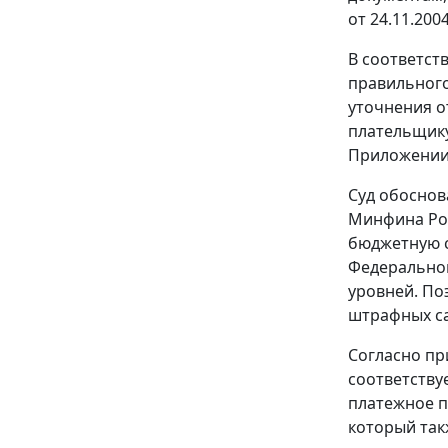
от 24.11.20
В соответст
правильного
уточнения о
плательщику
Приложении
Суд обоснов
Минфина Рос
бюджетную с
Федеральног
уровней. По
штрафных са
Согласно
пр
соответству
платежное п
который так