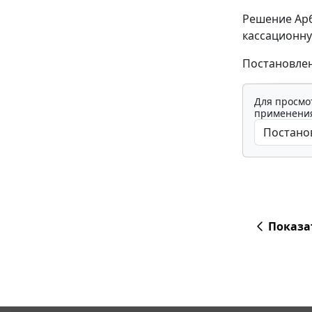
Решение Арби
кассационну
Постановлен
Для просмо
применения
Показа