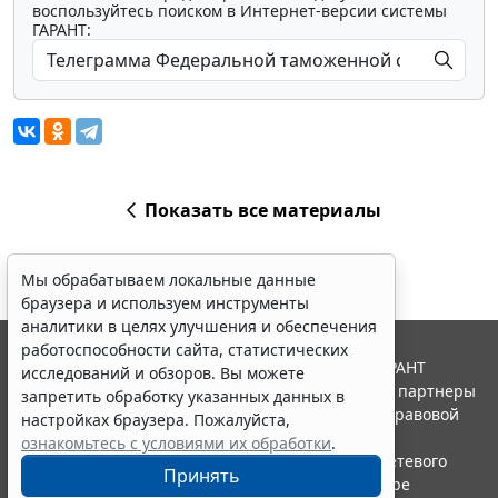
воспользуйтесь поиском в Интернет-версии системы
ГАРАНТ:
Показать все материалы
Мы обрабатываем локальные данные
браузера и используем инструменты
аналитики в целях улучшения и обеспечения
работоспособности сайта, статистических
© ООО "НПП "ГАРАНТ-СЕРВИС", 2026. Система ГАРАНТ
исследований и обзоров. Вы можете
выпускается с 1990 года. Компания "Гарант" и ее партнеры
запретить обработку указанных данных в
являются участниками Российской ассоциации правовой
настройках браузера. Пожалуйста,
информации ГАРАНТ.
ознакомьтесь с условиями их обработки
.
Портал ГАРАНТ.РУ зарегистрирован в качестве сетевого
Принять
издания Федеральной службой по надзору в сфере