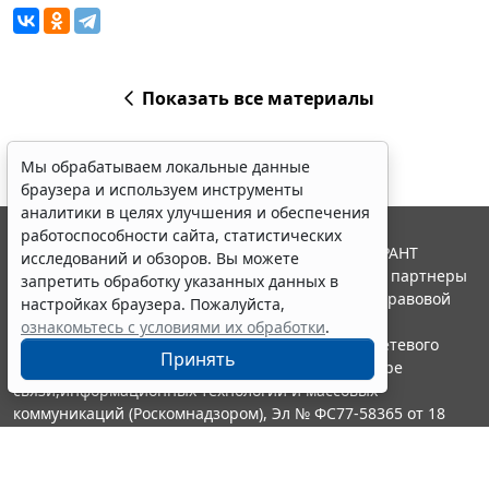
Показать все материалы
Мы обрабатываем локальные данные
браузера и используем инструменты
аналитики в целях улучшения и обеспечения
работоспособности сайта, статистических
© ООО "НПП "ГАРАНТ-СЕРВИС", 2026. Система ГАРАНТ
исследований и обзоров. Вы можете
выпускается с 1990 года. Компания "Гарант" и ее партнеры
запретить обработку указанных данных в
являются участниками Российской ассоциации правовой
настройках браузера. Пожалуйста,
информации ГАРАНТ.
ознакомьтесь с условиями их обработки
.
Портал ГАРАНТ.РУ зарегистрирован в качестве сетевого
Принять
издания Федеральной службой по надзору в сфере
связи,информационных технологий и массовых
коммуникаций (Роскомнадзором), Эл № ФС77-58365 от 18
июня 2014 года.
16+