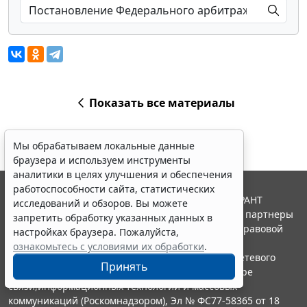
Показать все материалы
Мы обрабатываем локальные данные
браузера и используем инструменты
аналитики в целях улучшения и обеспечения
работоспособности сайта, статистических
© ООО "НПП "ГАРАНТ-СЕРВИС", 2026. Система ГАРАНТ
исследований и обзоров. Вы можете
выпускается с 1990 года. Компания "Гарант" и ее партнеры
запретить обработку указанных данных в
являются участниками Российской ассоциации правовой
настройках браузера. Пожалуйста,
информации ГАРАНТ.
ознакомьтесь с условиями их обработки
.
Портал ГАРАНТ.РУ зарегистрирован в качестве сетевого
Принять
издания Федеральной службой по надзору в сфере
связи,информационных технологий и массовых
коммуникаций (Роскомнадзором), Эл № ФС77-58365 от 18