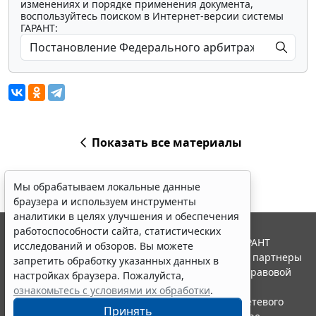
изменениях и порядке применения документа,
воспользуйтесь поиском в Интернет-версии системы
ГАРАНТ:
Показать все материалы
Мы обрабатываем локальные данные
браузера и используем инструменты
аналитики в целях улучшения и обеспечения
работоспособности сайта, статистических
© ООО "НПП "ГАРАНТ-СЕРВИС", 2026. Система ГАРАНТ
исследований и обзоров. Вы можете
выпускается с 1990 года. Компания "Гарант" и ее партнеры
запретить обработку указанных данных в
являются участниками Российской ассоциации правовой
настройках браузера. Пожалуйста,
информации ГАРАНТ.
ознакомьтесь с условиями их обработки
.
Портал ГАРАНТ.РУ зарегистрирован в качестве сетевого
Принять