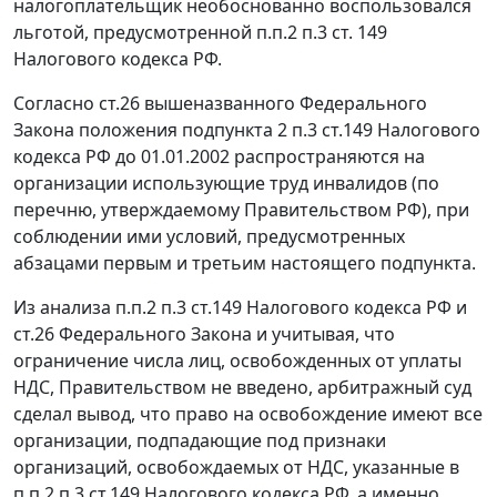
налогоплательщик необоснованно воспользовался
льготой, предусмотренной
п.п.2 п.3 ст. 149
Налогового кодекса РФ.
Согласно
ст.26
вышеназванного Федерального
Закона положения
подпункта 2 п.3 ст.149
Налогового
кодекса РФ до 01.01.2002 распространяются на
организации использующие труд инвалидов (по
перечню, утверждаемому Правительством РФ), при
соблюдении ими условий, предусмотренных
абзацами первым и третьим настоящего подпункта.
Из анализа
п.п.2 п.3 ст.149
Налогового кодекса РФ и
ст.26
Федерального Закона и учитывая, что
ограничение числа лиц, освобожденных от уплаты
НДС, Правительством не введено, арбитражный суд
сделал вывод, что право на освобождение имеют все
организации, подпадающие под признаки
организаций, освобождаемых от НДС, указанные в
п.п.2 п.3 ст.149
Налогового кодекса РФ, а именно