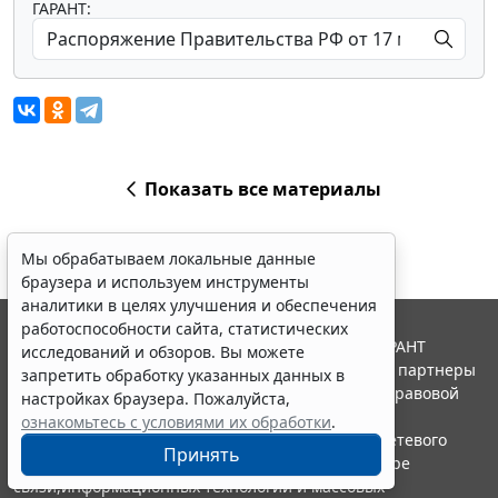
ГАРАНТ:
Показать все материалы
Мы обрабатываем локальные данные
браузера и используем инструменты
аналитики в целях улучшения и обеспечения
работоспособности сайта, статистических
© ООО "НПП "ГАРАНТ-СЕРВИС", 2026. Система ГАРАНТ
исследований и обзоров. Вы можете
выпускается с 1990 года. Компания "Гарант" и ее партнеры
запретить обработку указанных данных в
являются участниками Российской ассоциации правовой
настройках браузера. Пожалуйста,
информации ГАРАНТ.
ознакомьтесь с условиями их обработки
.
Портал ГАРАНТ.РУ зарегистрирован в качестве сетевого
Принять
издания Федеральной службой по надзору в сфере
связи,информационных технологий и массовых