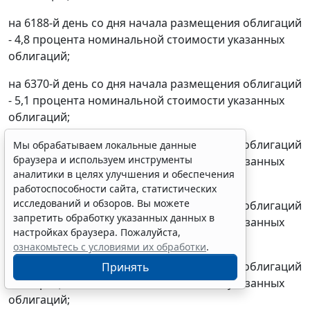
на 6188-й день со дня начала размещения облигаций
- 4,8 процента номинальной стоимости указанных
облигаций;
на 6370-й день со дня начала размещения облигаций
- 5,1 процента номинальной стоимости указанных
облигаций;
на 6552-й день со дня начала размещения облигаций
Мы обрабатываем локальные данные
браузера и используем инструменты
- 5,4 процента номинальной стоимости указанных
аналитики в целях улучшения и обеспечения
облигаций;
работоспособности сайта, статистических
исследований и обзоров. Вы можете
на 6734-й день со дня начала размещения облигаций
запретить обработку указанных данных в
- 5,6 процента номинальной стоимости указанных
настройках браузера. Пожалуйста,
облигаций;
ознакомьтесь с условиями их обработки
.
на 6916-й день со дня начала размещения облигаций
Принять
- 5,9 процента номинальной стоимости указанных
облигаций;