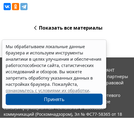
Показать все материалы
Мы обрабатываем локальные данные
браузера и используем инструменты
аналитики в целях улучшения и обеспечения
работоспособности сайта, статистических
© ООО "НПП "ГАРАНТ-СЕРВИС", 2026. Система ГАРАНТ
исследований и обзоров. Вы можете
выпускается с 1990 года. Компания "Гарант" и ее партнеры
запретить обработку указанных данных в
являются участниками Российской ассоциации правовой
настройках браузера. Пожалуйста,
информации ГАРАНТ.
ознакомьтесь с условиями их обработки
.
Портал ГАРАНТ.РУ зарегистрирован в качестве сетевого
Принять
издания Федеральной службой по надзору в сфере
связи,информационных технологий и массовых
коммуникаций (Роскомнадзором), Эл № ФС77-58365 от 18
июня 2014 года.
16+