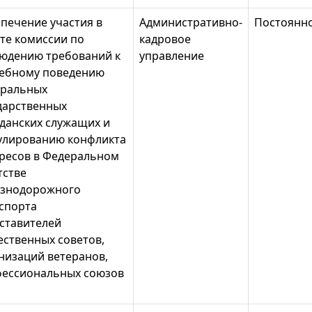
печение участия в
Административно-
Постоянн
те комиссии по
кадровое
юдению требований к
управление
ебному поведению
ральных
дарственных
данских служащих и
улированию конфликта
ресов в Федеральном
тстве
знодорожного
спорта
ставителей
ственных советов,
низаций ветеранов,
ессиональных союзов