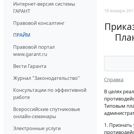
Интернет-версия системы
18 января 201
ГАРАНТ
Правовой консалтинг
Приказ
Пла
ПРАЙМ
Правовой портал
www.garant.ru
Вести Гаранта
Журнал "Законодательство"
Справка
Консультации по эффективной
В целях реа
работе
противодейс
Типовым пл
Всероссийские спутниковые
администрат
онлайн-семинары
1. Признать
Электронные услуги
противодейс