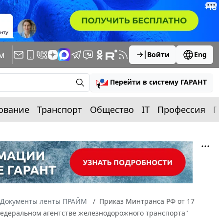
м
Войти
Eng
Перейти в систему ГАРАНТ
ование
Транспорт
Общество
IT
Профессия
П
Документы ленты ПРАЙМ
Приказ Минтранса РФ от 17
Федеральном агентстве железнодорожного транспорта"