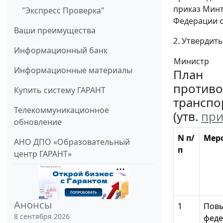
приказ Минт
"Экспресс Проверка"
Федерации от
Ваши преимущества
2. Утвердит
Информационный банк
Министр
Информационные материалы
План
противо
Купить систему ГАРАНТ
транспо
Телекоммуникационное
(утв.
при
обновление
N п/
Мер
АНО ДПО «Образовательный
п
центр ГАРАНТ»
Анонсы
1
Повы
8 сентября 2026
феде