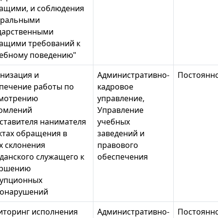
ащими, и соблюдения
еральными
дарственными
ащими требований к
ебному поведению"
низация и
Административно-
Постоянн
печение работы по
кадровое
мотрению
управление,
омлений
Управление
ставителя нанимателя
учебных
ктах обращения в
заведений и
х склонения
правового
данского служащего к
обеспечения
ершению
упционных
вонарушений
торинг исполнения
Административно-
Постоянн