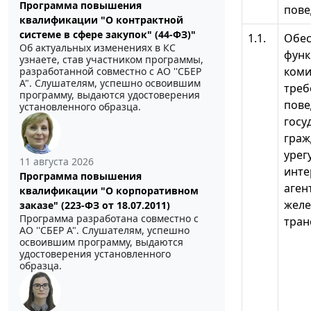
Программа повышения
пове
квалификации "О контрактной
системе в сфере закупок" (44-ФЗ)"
1.1.
Обес
Об актуальных изменениях в КС
функ
узнаете, став участником программы,
коми
разработанной совместно с АО ''СБЕР
А". Слушателям, успешно освоившим
треб
программу, выдаются удостоверения
пове
установленного образца.
госу
граж
урег
11 августа 2026
инте
Программа повышения
аген
квалификации "О корпоративном
желе
заказе" (223-ФЗ от 18.07.2011)
Программа разработана совместно с
тран
АО ''СБЕР А". Слушателям, успешно
освоившим программу, выдаются
удостоверения установленного
образца.