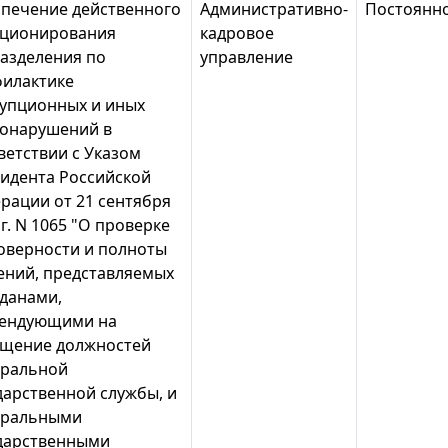
печение действенного
Административно-
Постоянн
ционирования
кадровое
азделения по
управление
илактике
упционных и иных
онарушений в
ветствии с Указом
идента Российской
рации от 21 сентября
 г. N 1065 "О проверке
оверности и полноты
ений, представляемых
данами,
ендующими на
щение должностей
ральной
дарственной службы, и
еральными
дарственными