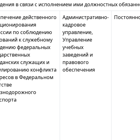
дения в связи с исполнением ими должностных обязанно
печение действенного
Административно-
Постоянн
ционирования
кадровое
ссии по соблюдению
управление,
ований к служебному
Управление
дению федеральных
учебных
дарственных
заведений и
данских служащих и
правового
улированию конфликта
обеспечения
ресов в Федеральном
тстве
знодорожного
спорта