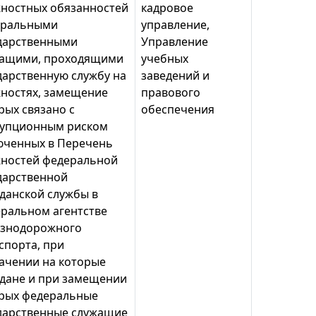
ностных обязанностей
кадровое
еральными
управление,
дарственными
Управление
ащими, проходящими
учебных
дарственную службу на
заведений и
ностях, замещение
правового
рых связано с
обеспечения
упционным риском
юченных в Перечень
ностей федеральной
дарственной
данской службы в
ральном агентстве
знодорожного
спорта, при
ачении на которые
дане и при замещении
рых федеральные
дарственные служащие