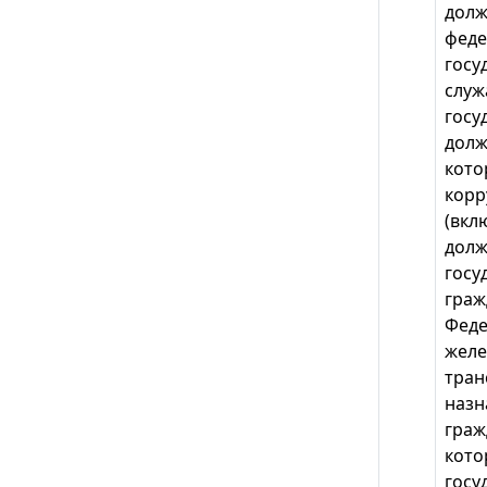
долж
фед
госу
служ
госу
долж
кото
корр
(вкл
долж
госу
граж
Феде
желе
тран
назн
граж
кото
госу