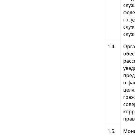
служ
фед
госу
служ
служ
1.4.
Орга
обес
расс
увед
пред
о фа
целя
граж
сов
корр
пра
1.5.
Мони