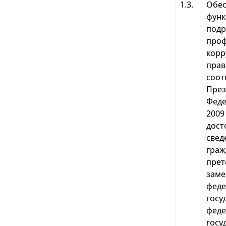
1.3.
Обес
функ
подр
проф
корр
прав
соот
През
Феде
2009
дост
свед
граж
прет
заме
феде
госу
фед
госу