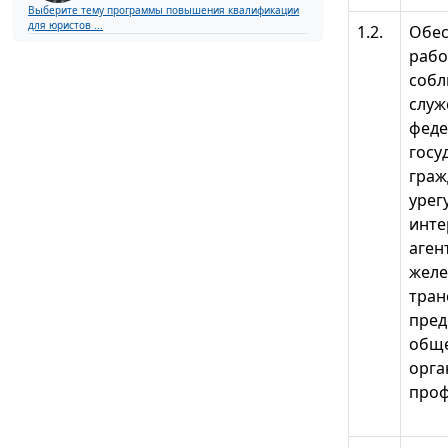
Выберите тему программы повышения квалификации
для юристов ...
1.2.
Обес
рабо
собл
служ
феде
госу
граж
урег
инте
аген
желе
тран
пред
обще
орга
проф