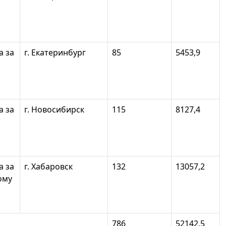
а за
г. Екатеринбург
85
5453,9
а за
г. Новосибирск
115
8127,4
а за
г. Хабаровск
132
13057,2
ому
786
52142,5