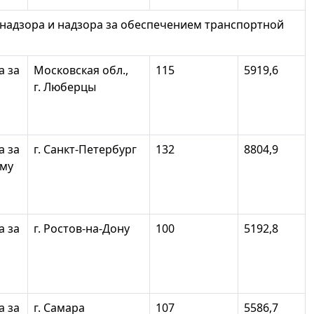
надзора и надзора за обеспечением транспортной
а за
Московская обл.,
115
5919,6
г. Люберцы
а за
г. Санкт-Петербург
132
8804,9
ому
а за
г. Ростов-на-Дону
100
5192,8
а за
г. Самара
107
5586,7