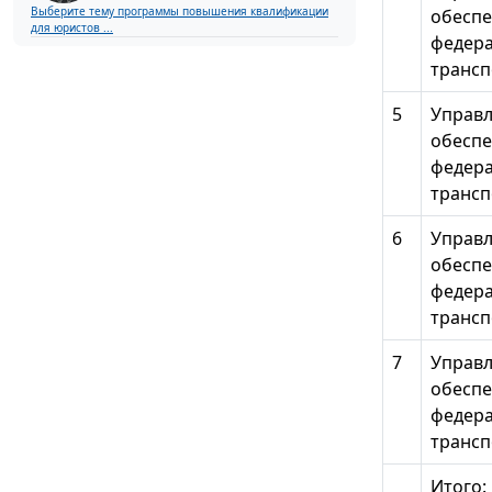
Выберите тему программы повышения квалификации
обеспе
для юристов ...
федера
трансп
5
Управл
обеспе
федера
трансп
6
Управл
обеспе
федера
трансп
7
Управл
обеспе
федера
трансп
Итого: