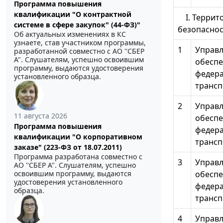
Программа повышения
квалификации "О контрактной
I. Террито
системе в сфере закупок" (44-ФЗ)"
безопасн
Об актуальных изменениях в КС
узнаете, став участником программы,
1
Управл
разработанной совместно с АО ''СБЕР
А". Слушателям, успешно освоившим
обеспе
программу, выдаются удостоверения
федера
установленного образца.
трансп
2
Управл
11 августа 2026
обеспе
Программа повышения
федера
квалификации "О корпоративном
трансп
заказе" (223-ФЗ от 18.07.2011)
Программа разработана совместно с
3
Управл
АО ''СБЕР А". Слушателям, успешно
освоившим программу, выдаются
обеспе
удостоверения установленного
федера
образца.
трансп
4
Управл