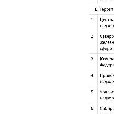
II. Терри
1
Центра
надзор
2
Северо
железн
сфере 
3
Южное 
Федера
4
Привол
надзор
5
Уральс
надзор
6
Сибирс