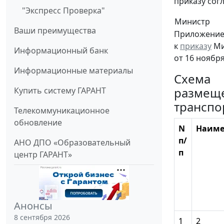
приказу сог
"Экспресс Проверка"
Министр
Ваши преимущества
Приложени
к
приказу
Ми
Информационный банк
от 16 ноября
Информационные материалы
Схема
размеще
Купить систему ГАРАНТ
транспо
Телекоммуникационное
обновление
N
Наиме
п/
АНО ДПО «Образовательный
п
центр ГАРАНТ»
Анонсы
8 сентября 2026
1
2