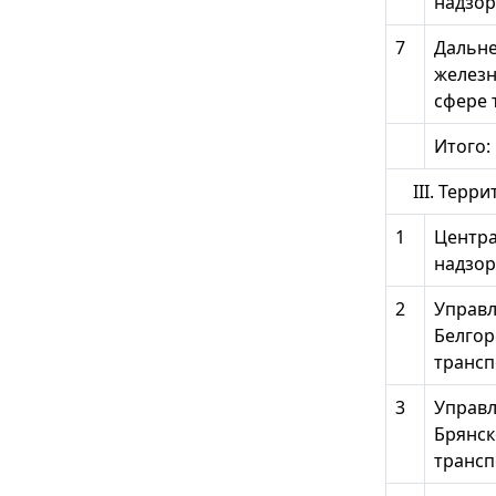
надзор
7
Дальне
железн
сфере 
Итого:
III. Терр
1
Центра
надзор
2
Управл
Белгор
трансп
3
Управл
Брянск
трансп