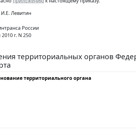
ласно
приложению
к настоящему приказу.
И.Е. Левитин
е
нтранса России
 2010 г. N 250
ния территориальных органов Федер
рта
нование территориального органа