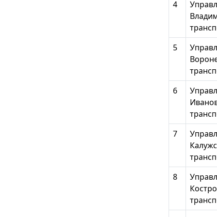
4
Управл
Владим
трансп
5
Управл
Вороне
трансп
6
Управл
Иванов
трансп
7
Управл
Калужс
трансп
8
Управл
Костро
трансп