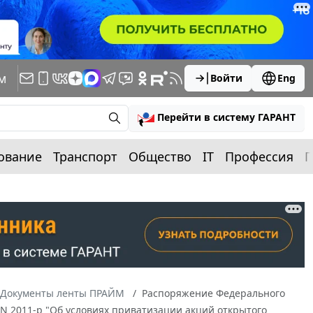
м
Войти
Eng
Перейти в систему ГАРАНТ
ование
Транспорт
Общество
IT
Профессия
П
Документы ленты ПРАЙМ
Распоряжение Федерального
 N 2011-р "Об условиях приватизации акций открытого