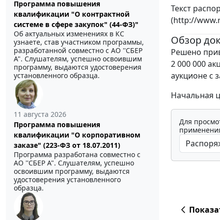
Программа повышения
Текст распо
квалификации "О контрактной
(http://www.
системе в сфере закупок" (44-ФЗ)"
Об актуальных изменениях в КС
Обзор до
узнаете, став участником программы,
разработанной совместно с АО ''СБЕР
Решено прив
А". Слушателям, успешно освоившим
2 000 000 а
программу, выдаются удостоверения
аукционе с 
установленного образца.
Начальная це
11 августа 2026
Для просмо
Программа повышения
применения
квалификации "О корпоративном
заказе" (223-ФЗ от 18.07.2011)
Программа разработана совместно с
АО ''СБЕР А". Слушателям, успешно
освоившим программу, выдаются
удостоверения установленного
образца.
Показа