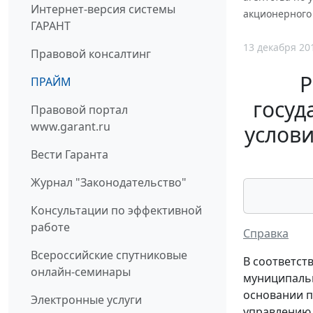
Интернет-версия системы
акционерного
ГАРАНТ
13 декабря 20
Правовой консалтинг
Р
ПРАЙМ
госуд
Правовой портал
www.garant.ru
услов
Вести Гаранта
Журнал "Законодательство"
Консультации по эффективной
работе
Справка
Всероссийские спутниковые
В соответст
онлайн-семинары
муниципальн
основании п
Электронные услуги
управлению 