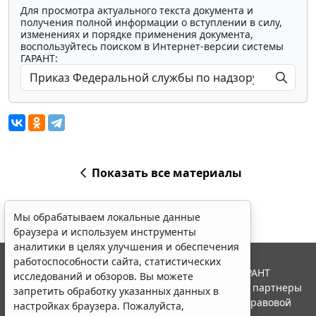
Для просмотра актуального текста документа и
получения полной информации о вступлении в силу,
изменениях и порядке применения документа,
воспользуйтесь поиском в Интернет-версии системы
ГАРАНТ:
Показать все материалы
Мы обрабатываем локальные данные
браузера и используем инструменты
аналитики в целях улучшения и обеспечения
работоспособности сайта, статистических
© ООО "НПП "ГАРАНТ-СЕРВИС", 2026. Система ГАРАНТ
исследований и обзоров. Вы можете
выпускается с 1990 года. Компания "Гарант" и ее партнеры
запретить обработку указанных данных в
являются участниками Российской ассоциации правовой
настройках браузера. Пожалуйста,