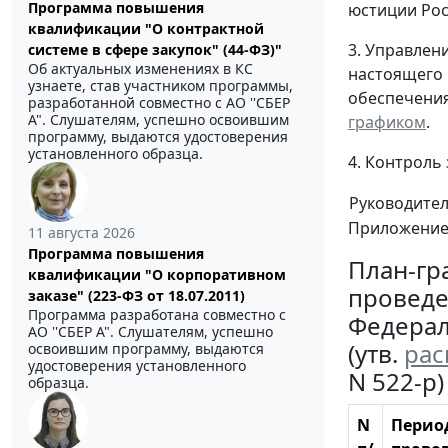
Программа повышения
юстиции Рос
квалификации "О контрактной
3. Управлен
системе в сфере закупок" (44-ФЗ)"
Об актуальных изменениях в КС
настоящего
узнаете, став участником программы,
обеспечения
разработанной совместно с АО ''СБЕР
А". Слушателям, успешно освоившим
графиком
.
программу, выдаются удостоверения
установленного образца.
4. Контроль
Руководите
Приложени
11 августа 2026
Программа повышения
План-гр
квалификации "О корпоративном
проведе
заказе" (223-ФЗ от 18.07.2011)
Программа разработана совместно с
Федерал
АО ''СБЕР А". Слушателям, успешно
(утв.
ра
освоившим программу, выдаются
удостоверения установленного
N 522-р)
образца.
N
Перио