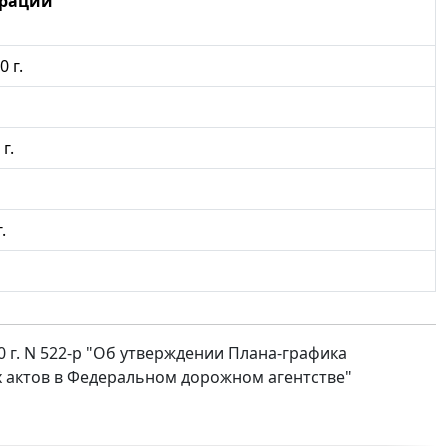
ерации
 г.
г.
.
 г. N 522-р "Об утверждении Плана-графика
 актов в Федеральном дорожном агентстве"