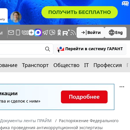
м
Войти
Eng
Перейти в систему ГАРАНТ
ование
Транспорт
Общество
IT
Профессия
П
Документы ленты ПРАЙМ
Распоряжение Федерального
графика проведения антикоррупционной экспертизы