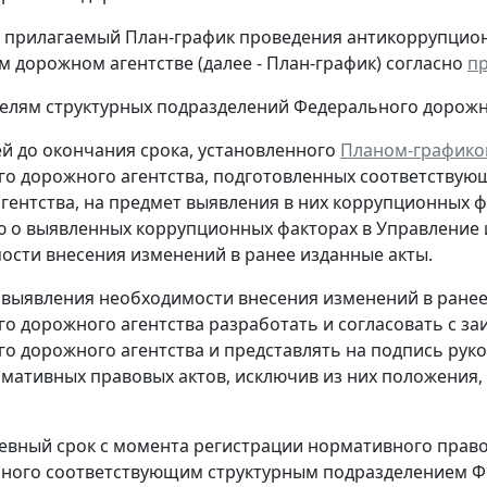
ь прилагаемый План-график проведения антикоррупцио
 дорожном агентстве (далее - План-график) согласно
п
телям структурных подразделений Федерального дорожн
ней до окончания срока, установленного
Планом-график
о дорожного агентства, подготовленных соответству
гентства, на предмет выявления в них коррупционных ф
о выявленных коррупционных факторах в Управление 
ости внесения изменений в ранее изданные акты.
ае выявления необходимости внесения изменений в ран
о дорожного агентства разработать и согласовать с 
о дорожного агентства и представлять на подпись рук
мативных правовых актов, исключив из них положения,
дневный срок с момента регистрации нормативного прав
ного соответствующим структурным подразделением Фе