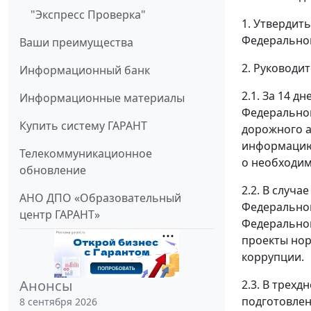
"Экспресс Проверка"
1. Утвердит
Федеральном
Ваши преимущества
2. Руководи
Информационный банк
2.1. За 14 д
Информационные материалы
Федеральног
Купить систему ГАРАНТ
дорожного а
информацию 
Телекоммуникационное
о необходим
обновление
2.2. В случ
АНО ДПО «Образовательный
Федеральног
центр ГАРАНТ»
Федеральног
проекты нор
коррупции.
Анонсы
2.3. В трех
подготовлен
8 сентября 2026