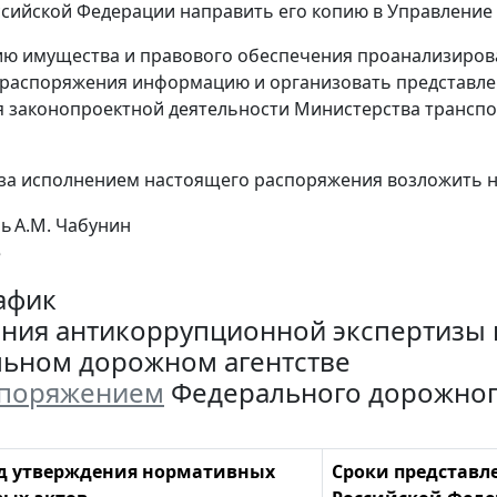
сийской Федерации направить его копию в Управление
ию имущества и правового обеспечения проанализирова
 распоряжения информацию и организовать представле
 законопроектной деятельности Министерства транспо
 за исполнением настоящего распоряжения возложить на
ль
A.M. Чабунин
е
афик
ния антикоррупционной экспертизы 
ьном дорожном агентстве
споряжением
Федерального дорожного а
д утверждения нормативных
Сроки представл