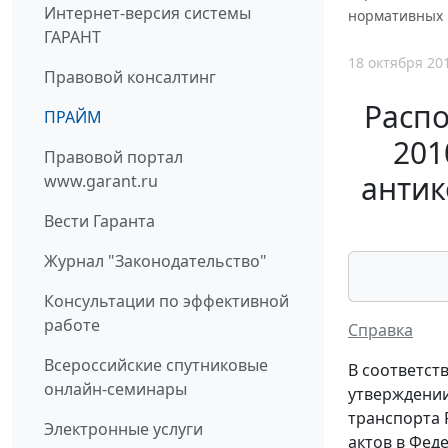
Интернет-версия системы
нормативных 
ГАРАНТ
18 октября 20
Правовой консалтинг
Распо
ПРАЙМ
201
Правовой портал
антик
www.garant.ru
Вести Гаранта
Журнал "Законодательство"
Консультации по эффективной
работе
Справка
Всероссийские спутниковые
В соответст
онлайн-семинары
утверждении
транспорта 
Электронные услуги
актов в Фед