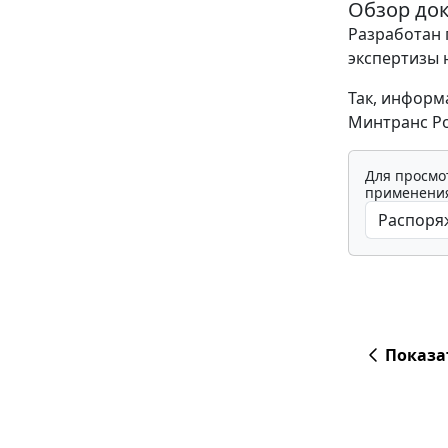
Обзор до
Разработан 
экспертизы 
Так, информа
Минтранс Рос
Для просмо
применения
Показа