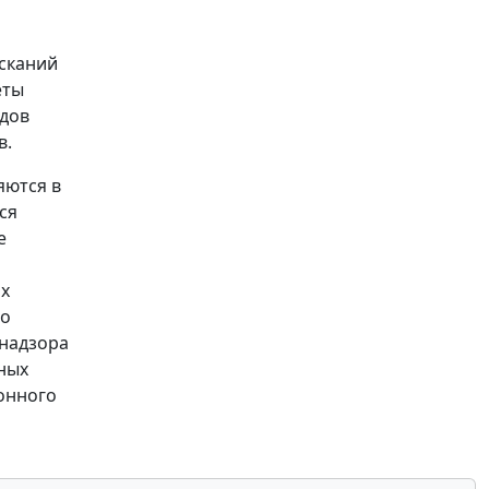
ысканий
еты
одов
в.
яются в
ся
е
их
то
снадзора
ных
конного