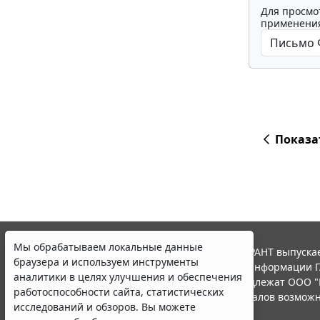
Для просмо
применения
Показа
Мы обрабатываем локальные данные
© ООО "НПП "ГАРАНТ-СЕРВИС", 2026. Система ГАРАНТ выпускае
браузера и используем инструменты
участниками Российской ассоциации правовой информации Г
аналитики в целях улучшения и обеспечения
Все права на материалы сайта ГАРАНТ.РУ принадлежат ООО "
работоспособности сайта, статистических
Полное или частичное воспроизведение материалов возможн
исследований и обзоров. Вы можете
Правила использования портала.