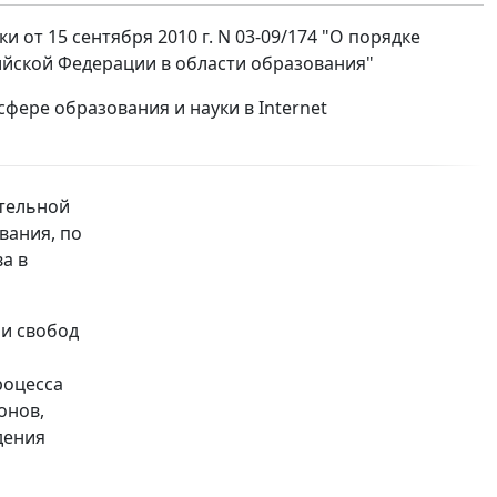
от 15 сентября 2010 г. N 03-09/174 "О порядке
йской Федерации в области образования"
фере образования и науки в Internet
ительной
вания, по
а в
 и свобод
роцесса
онов,
дения