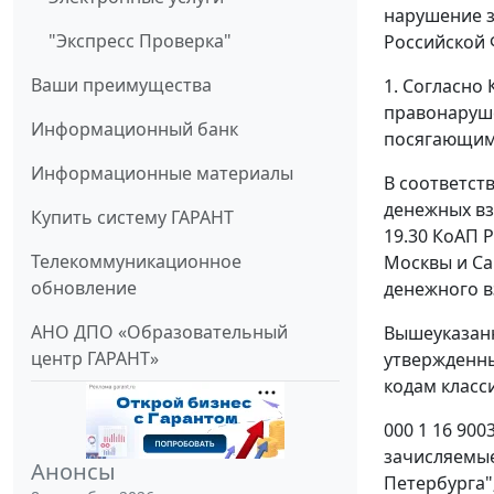
нарушение з
"Экспресс Проверка"
Российской
Ваши преимущества
1. Согласно
правонаруше
Информационный банк
посягающим 
Информационные материалы
В соответст
денежных вз
Купить систему ГАРАНТ
19.30 КоАП 
Телекоммуникационное
Москвы и Са
обновление
денежного в
АНО ДПО «Образовательный
Вышеуказанн
центр ГАРАНТ»
утвержденны
кодам класс
000 1 16 90
зачисляемые
Анонсы
Петербурга"