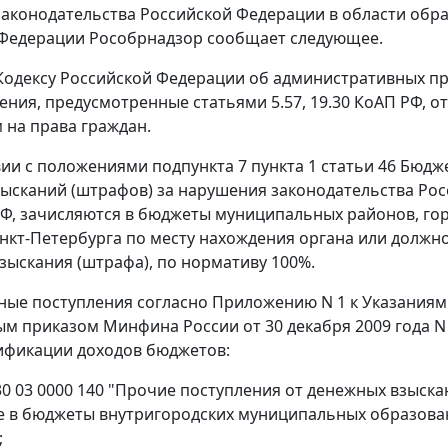
аконодательства Российской Федерации в области обр
 Федерации Рособрнадзор сообщает следующее.
 Кодексу Российской Федерации об административных п
ния, предусмотренные статьями 5.57, 19.30 КоАП РФ, 
на права граждан.
вии с положениями подпункта 7 пункта 1 статьи 46 Бюд
ысканий (штрафов) за нарушения законодательства Рос
РФ, зачисляются в бюджеты муниципальных районов, гор
нкт-Петербурга по месту нахождения органа или должн
зыскания (штрафа), по нормативу 100%.
ые поступления согласно Приложению N 1 к Указаниям
м приказом Минфина России от 30 декабря 2009 года N 
ификации доходов бюджетов:
030 03 0000 140 "Прочие поступления от денежных взыск
 в бюджеты внутригородских муниципальных образован
;