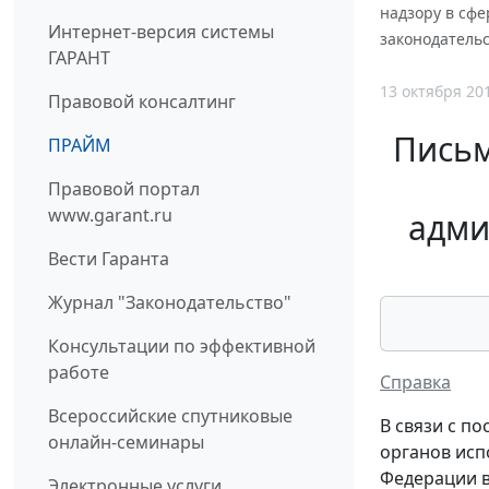
надзору в сфе
Интернет-версия системы
законодательс
ГАРАНТ
13 октября 20
Правовой консалтинг
Письм
ПРАЙМ
Правовой портал
www.garant.ru
адми
Вести Гаранта
Журнал "Законодательство"
Консультации по эффективной
работе
Справка
Всероссийские спутниковые
В связи с п
онлайн-семинары
органов исп
Федерации в
Электронные услуги