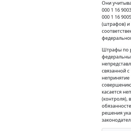
Они учитыва
000 1 16 9003
000 1 16 90
(штрафов) и
соответстве
федеральног
Штрафы по р
федеральный 
непредставле
связанной с
непринятие 
совершению 
касается не
(контроля),
обязанностей
решения ука
законодательс