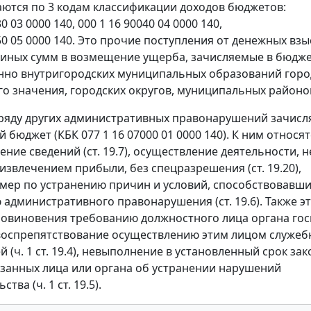
ются по 3 кодам классификации доходов бюджетов:
0 03 0000 140, 000 1 16 90040 04 0000 140,
050 05 0000 140. Это прочие поступления от денежных вз
 иных сумм в возмещение ущерба, зачисляемые в бюдж
нно внутригородских муниципальных образований гор
о значения, городских округов, муниципальных районо
яду других административных правонарушений зачисл
бюджет (КБК 077 1 16 07000 01 0000 140). К ним относят
ние сведений (ст. 19.7), осуществление деятельности, н
 извлечением прибыли, без спецразрешения (ст. 19.20),
мер по устранению причин и условий, способствовавш
административного правонарушения (ст. 19.6). Также э
повиновения требованию должностного лица органа го
 воспрепятствование осуществлению этим лицом служеб
 (ч. 1 ст. 19.4), невыполнение в установленный срок за
занных лица или органа об устранении нарушений
тва (ч. 1 ст. 19.5).