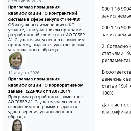
8 сентября 2026
Программа повышения
000 1 16 90
квалификации "О контрактной
зачисляемые
системе в сфере закупок" (44-ФЗ)"
Об актуальных изменениях в КС
000 1 16 90
узнаете, став участником программы,
зачисляемы
разработанной совместно с АО ''СБЕР
А". Слушателям, успешно освоившим
программу, выдаются удостоверения
2. Согласно
установленного образца.
статьями 19
регламентац
В соответст
11 августа 2026
денежных вз
Программа повышения
квалификации "О корпоративном
статьи 19.4,
заказе" (223-ФЗ от 18.07.2011)
100%.
Программа разработана совместно с
АО ''СБЕР А". Слушателям, успешно
Данные пост
освоившим программу, выдаются
классификаци
удостоверения установленного
образца.