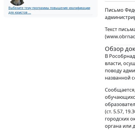
Выберите тему программы повышения квалификации
Письмо Феде
для юристов ...
администрир
Текст письм
(www.obrnadz
Обзор до
В Рособрнад
власти, осу
поводу адми
названной с
Сообщается,
обучающихся
образовател
(ст. 5.57, 
городских о
органа или 