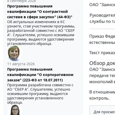
8 сентября 2026
ОАО "Заинск
Программа повышения
квалификации "О контрактной
Руководите
системе в сфере закупок" (44-ФЗ)"
службы по 
Об актуальных изменениях в КС
узнаете, став участником программы,
разработанной совместно с АО ''СБЕР
А". Слушателям, успешно освоившим
Приказ Феде
программу, выдаются удостоверения
естественны
установленного образца.
Текст прика
Обзор до
11 августа 2026
ОАО "Заинск
Программа повышения
квалификации "О корпоративном
передаче те
заказе" (223-ФЗ от 18.07.2011)
монополий в
Программа разработана совместно с
АО ''СБЕР А". Слушателям, успешно
В отношении
освоившим программу, выдаются
контроль.
удостоверения установленного
образца.
Для просмо