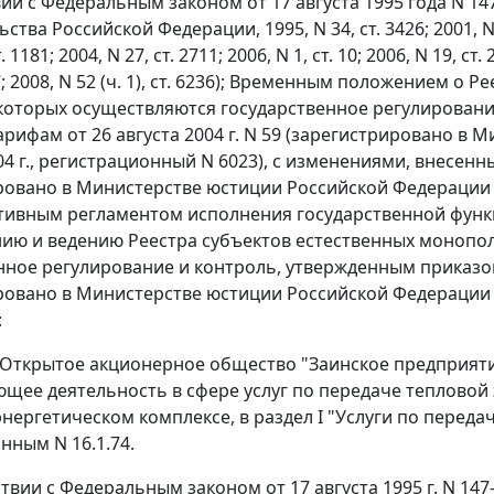
вии с Федеральным законом от 17 августа 1995 года N 1
тва Российской Федерации, 1995, N 34, ст. 3426; 2001, N 33 (ч.
. 1181; 2004, N 27, ст. 2711; 2006, N 1, ст. 10; 2006, N 19, ст. 2
57; 2008, N 52 (ч. 1), ст. 6236); Временным положением о
оторых осуществляются государственное регулировани
арифам от 26 августа 2004 г. N 59 (зарегистрировано в
4 г., регистрационный N 6023), с изменениями, внесенны
ровано в Министерстве юстиции Российской Федерации 05
тивным регламентом исполнения государственной функ
ю и ведению Реестра субъектов естественных монопол
нное регулирование и контроль, утвержденным приказом 
ровано в Министерстве юстиции Российской Федерации 13
:
 Открытое акционерное общество "Заинское предприятие
щее деятельность в сфере услуг по передаче тепловой 
нергетическом комплексе, в раздел I "Услуги по передач
нным N 16.1.74.
тствии с Федеральным законом от 17 августа 1995 г. N 1