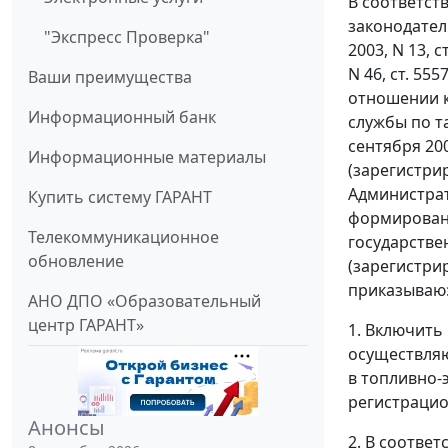
В соответст
законодательс
"Экспресс Проверка"
2003, N 13, ст
N 46, ст. 55
Ваши преимущества
отношении к
Информационный банк
службы по т
сентября 200
Информационные материалы
(зарегистри
Администра
Купить систему ГАРАНТ
формировани
Телекоммуникационное
государстве
обновление
(зарегистри
приказываю
АНО ДПО «Образовательный
центр ГАРАНТ»
1. Включить
осуществляю
в топливно-э
регистрацио
Анонсы
2. В соотве