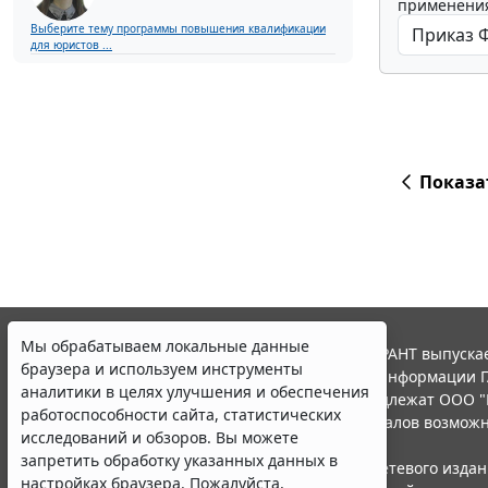
применения
Выберите тему программы повышения квалификации
для юристов ...
Показа
Мы обрабатываем локальные данные
© ООО "НПП "ГАРАНТ-СЕРВИС", 2026. Система ГАРАНТ выпускае
браузера и используем инструменты
участниками Российской ассоциации правовой информации Г
аналитики в целях улучшения и обеспечения
Все права на материалы сайта ГАРАНТ.РУ принадлежат ООО "
работоспособности сайта, статистических
Полное или частичное воспроизведение материалов возможн
исследований и обзоров. Вы можете
Правила использования портала.
запретить обработку указанных данных в
Портал ГАРАНТ.РУ зарегистрирован в качестве сетевого изда
настройках браузера. Пожалуйста,