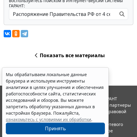
воспользуйтесь поиском в Интернет-версии системы
ГАРАНТ:
Показать все материалы
Мы обрабатываем локальные данные
браузера и используем инструменты
аналитики в целях улучшения и обеспечения
работоспособности сайта, статистических
© ООО "НПП "ГАРАНТ-СЕРВИС", 2026. Система ГАРАНТ
исследований и обзоров. Вы можете
выпускается с 1990 года. Компания "Гарант" и ее партнеры
запретить обработку указанных данных в
являются участниками Российской ассоциации правовой
настройках браузера. Пожалуйста,
информации ГАРАНТ.
ознакомьтесь с условиями их обработки
.
Портал ГАРАНТ.РУ зарегистрирован в качестве сетевого
Принять
издания Федеральной службой по надзору в сфере