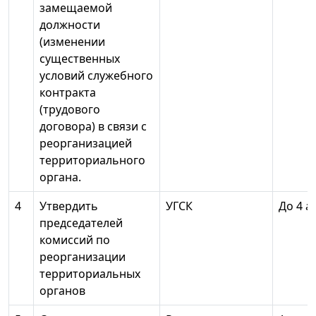
замещаемой
должности
(изменении
существенных
условий служебного
контракта
(трудового
договора) в связи с
реорганизацией
территориального
органа.
4
Утвердить
УГСК
До 4 ав
председателей
комиссий по
реорганизации
территориальных
органов