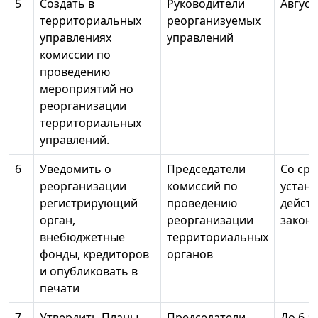
5
Создать в
Руководители
Август
территориальных
реорганизуемых
управлениях
управлений
комиссии по
проведению
мероприятий но
реорганизации
территориальных
управлений.
6
Уведомить о
Председатели
Со сро
реорганизации
комиссий по
устан
регистрирующий
проведению
дейст
орган,
реорганизации
закон
внебюджетные
территориальных
фонды, кредиторов
органов
и опубликовать в
печати
7
Утвердить Планы
Председатели
До 6 а