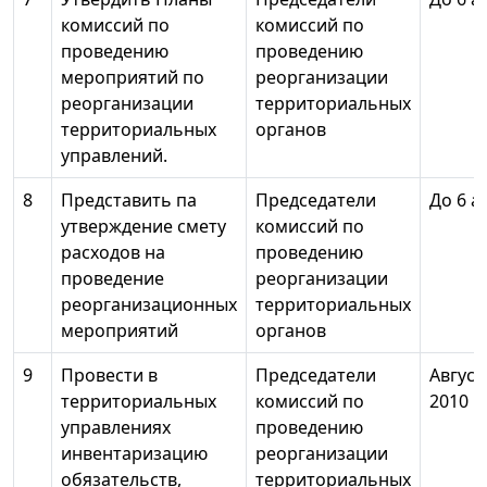
комиссий по
комиссий по
проведению
проведению
мероприятий по
реорганизации
реорганизации
территориальных
территориальных
органов
управлений.
8
Представить па
Председатели
До 6 ав
утверждение смету
комиссий по
расходов на
проведению
проведение
реорганизации
реорганизационных
территориальных
мероприятий
органов
9
Провести в
Председатели
Август
территориальных
комиссий по
2010
управлениях
проведению
инвентаризацию
реорганизации
обязательств,
территориальных