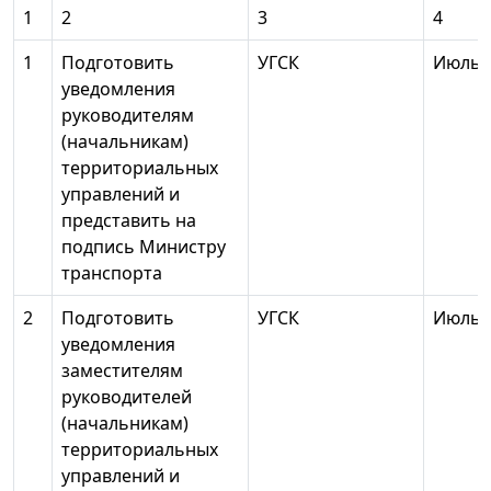
1
2
3
4
1
Подготовить
УГСК
Июль 
уведомления
руководителям
(начальникам)
территориальных
управлений и
представить на
подпись Министру
транспорта
2
Подготовить
УГСК
Июль 
уведомления
заместителям
руководителей
(начальникам)
территориальных
управлений и