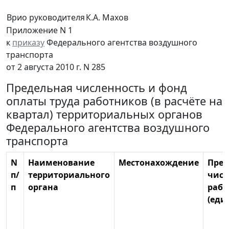
Врио руководителя
К.А. Махов
Приложение N 1
к
приказу
Федерального агентства воздушного
транспорта
от 2 августа 2010 г. N 285
Предельная численность и фонд
оплаты труда работников (в расчёте на
квартал) территориальных органов
Федерального агентства воздушного
транспорта
N
Наименование
Местонахождение
Пред
п/
территориального
числ
п
органа
рабо
(еди