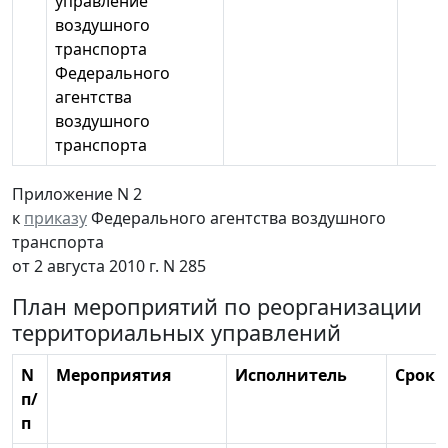
управление
воздушного
транспорта
Федерального
агентства
воздушного
транспорта
Приложение N 2
к
приказу
Федерального агентства воздушного
транспорта
от 2 августа 2010 г. N 285
План мероприятий по реорганизации
территориальных управлений
N
Мероприятия
Исполнитель
Срок 
п/
п