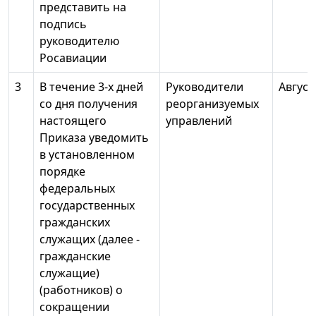
представить на
подпись
руководителю
Росавиации
3
В течение 3-х дней
Руководители
Август
со дня получения
реорганизуемых
настоящего
управлений
Приказа уведомить
в установленном
порядке
федеральных
государственных
гражданских
служащих (далее -
гражданские
служащие)
(работников) о
сокращении