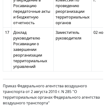
утверждение в
комиссии по
г.
Росавиацию
проведению
передаточные акты
реорганизации
и бюджетную
территориальных
отчетность
органов
17
Доклад
Заместитель
02 ноя
руководителю
руководителя
Росавиации о
завершении
реорганизации
территориальных
управлений
Приказ Федерального агентства воздушного
транспорта от 2 августа 2010 г. N 285 "О
территориальных органах Федерального агентства
воздушного транспорта"