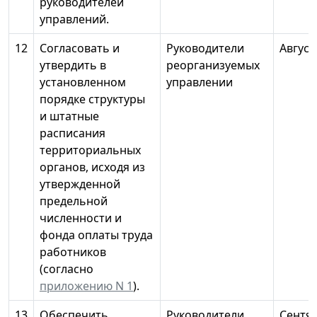
руководителей
управлений.
12
Согласовать и
Руководители
Август
утвердить в
реорганизуемых
установленном
управлении
порядке структуры
и штатные
расписания
территориальных
органов, исходя из
утвержденной
предельной
численности и
фонда оплаты труда
работников
(согласно
приложению N 1
).
13
Обеспечить
Руководители
Сентя