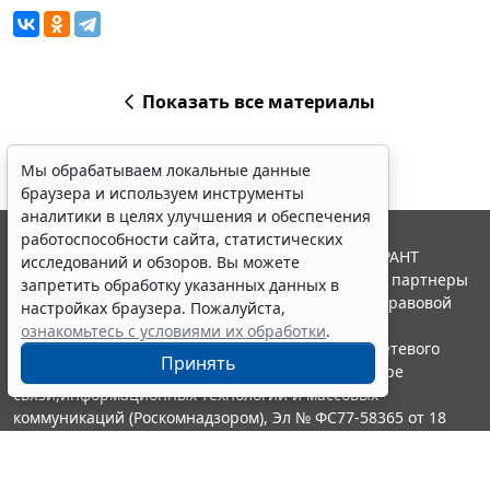
Показать все материалы
Мы обрабатываем локальные данные
браузера и используем инструменты
аналитики в целях улучшения и обеспечения
работоспособности сайта, статистических
© ООО "НПП "ГАРАНТ-СЕРВИС", 2026. Система ГАРАНТ
исследований и обзоров. Вы можете
выпускается с 1990 года. Компания "Гарант" и ее партнеры
запретить обработку указанных данных в
являются участниками Российской ассоциации правовой
настройках браузера. Пожалуйста,
информации ГАРАНТ.
ознакомьтесь с условиями их обработки
.
Портал ГАРАНТ.РУ зарегистрирован в качестве сетевого
Принять
издания Федеральной службой по надзору в сфере
связи,информационных технологий и массовых
коммуникаций (Роскомнадзором), Эл № ФС77-58365 от 18
июня 2014 года.
16+