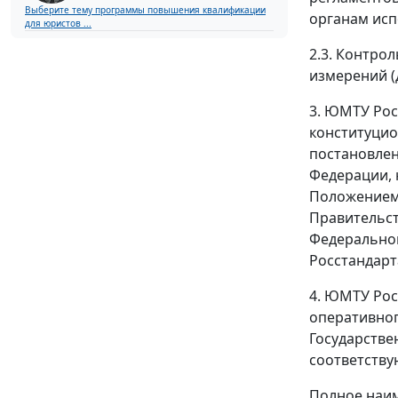
Выберите тему программы повышения квалификации
органам исп
для юристов ...
2.3. Контро
измерений (
3. ЮМТУ Рос
конституцио
постановле
Федерации,
Положением 
Правительст
Федеральног
Росстандар
4. ЮМТУ Рос
оперативног
Государстве
соответству
Полное наим