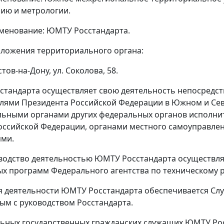
ию и метрологии.
менование: ЮМТУ Росстандарта.
ложения территориального органа:
стов-на-Дону, ул. Соколова, 58.
стандарта осуществляет свою деятельность непосредс
лями Президента Российской Федерации в Южном и Сев
ьными органами других федеральных органов исполнит
оссийской Федерации, органами местного самоуправл
ями.
одство деятельностью ЮМТУ Росстандарта осуществля
х программ Федерального агентства по техническому 
я деятельности ЮМТУ Росстандарта обеспечивается Сл
ым с руководством Росстандарта.
ьных государственных гражданских служащих ЮМТУ Рос