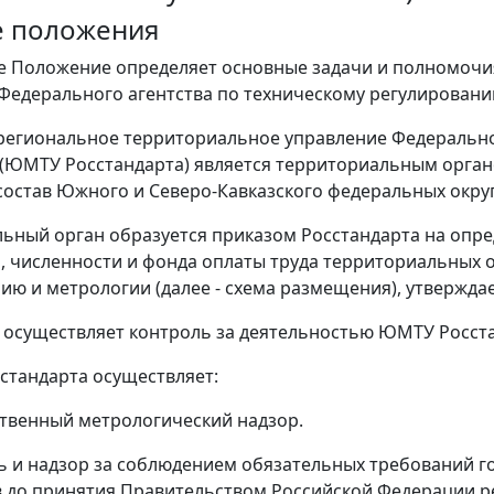
е положения
ее Положение определяет основные задачи и полномоч
Федерального агентства по техническому регулированию
гиональное территориальное управление Федеральног
(ЮМТУ Росстандарта) является территориальным органо
состав Южного и Северо-Кавказского федеральных округ
ьный орган образуется приказом Росстандарта на опре
 численности и фонда оплаты труда территориальных о
ию и метрологии (далее - схема размещения), утвержд
 осуществляет контроль за деятельностью ЮМТУ Росст
стандарта осуществляет:
рственный метрологический надзор.
ль и надзор за соблюдением обязательных требований г
 до принятия Правительством Российской Федерации р