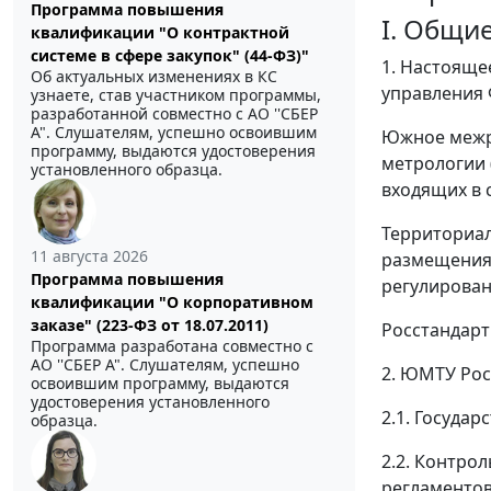
Программа повышения
I. Общи
квалификации "О контрактной
системе в сфере закупок" (44-ФЗ)"
1. Настоящ
Об актуальных изменениях в КС
управления 
узнаете, став участником программы,
разработанной совместно с АО ''СБЕР
А". Слушателям, успешно освоившим
Южное межре
программу, выдаются удостоверения
метрологии 
установленного образца.
входящих в 
Территориал
11 августа 2026
размещения,
Программа повышения
регулирован
квалификации "О корпоративном
заказе" (223-ФЗ от 18.07.2011)
Росстандарт
Программа разработана совместно с
АО ''СБЕР А". Слушателям, успешно
2. ЮМТУ Рос
освоившим программу, выдаются
удостоверения установленного
2.1. Госуда
образца.
2.2. Контро
регламентов