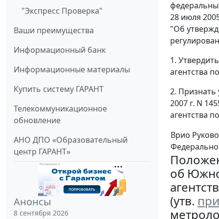
федеральных
"Экспресс Проверка"
28 июля 200
"Об утвержд
Ваши преимущества
регулирован
Информационный банк
1. Утвердит
Информационные материалы
агентства п
Купить систему ГАРАНТ
2. Признать
2007 г. N 1
Телекоммуникационное
агентства п
обновление
Врио Руково
АНО ДПО «Образовательный
Федеральног
центр ГАРАНТ»
Положе
об Южно
агентст
(утв.
при
Анонсы
метролог
8 сентября 2026