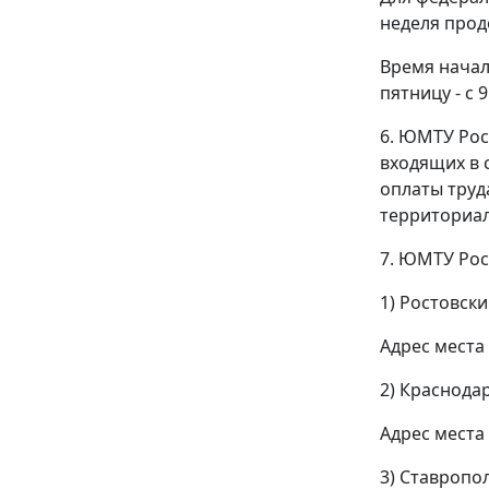
неделя прод
Время начала
пятницу - с
6. ЮМТУ Рос
входящих в 
оплаты труд
территориал
7. ЮМТУ Рос
1) Ростовски
Адрес места 
2) Краснода
Адрес места 
3) Ставропо