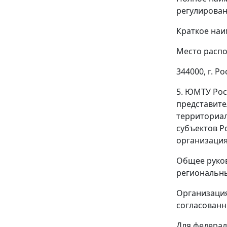
регулирован
Краткое наи
Место распо
344000, г. Ро
5. ЮМТУ Рос
представите
территориал
субъектов Р
организаци
Общее руков
региональны
Организаци
согласованн
Для федерал