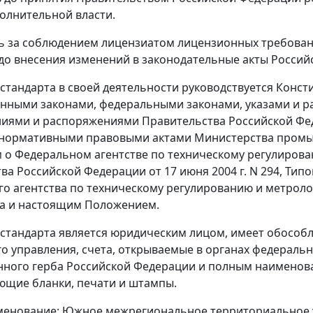
олнительной власти.
ль за соблюдением лицензиатом лицензионных требован
до внесения изменений в законодательные акты Россий
стандарта в своей деятельности руководствуется Конс
нными законами, федеральными законами, указами и 
ниями и распоряжениями Правительства Российской Фе
 нормативными правовыми актами Министерства промыш
о Федеральном агентстве по техническому регулиров
ва Российской Федерации от 17 июня 2004 г. N 294, Т
о агентства по техническому регулированию и метрол
та и настоящим Положением.
стандарта является юридическим лицом, имеет обособл
о управления, счета, открываемые в органах федеральн
нного герба Российской Федерации и полным наименова
ющие бланки, печати и штампы.
енование: Южное межрегиональное территориальное у