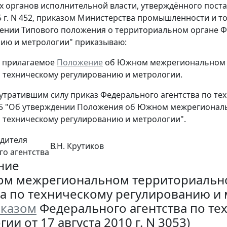
 органов исполнительной власти, утверждённого пост
5 г. N 452, приказом Министерства промышленности и то
ении Типового положения о территориальном органе Ф
ию и метрологии" приказываю:
ь прилагаемое
Положение
об Южном межрегиональном 
о техническому регулированию и метрологии.
 утратившим силу приказ Федерального агентства по те
455 "Об утверждении Положения об Южном межрегиона
о техническому регулированию и метрологии".
дителя
В.Н. Крутиков
о агентства
ние
м межрегиональном территориальн
ва по техническому регулированию и
казом
Федерального агентства по те
ии от 17 августа 2010 г. N 3053)