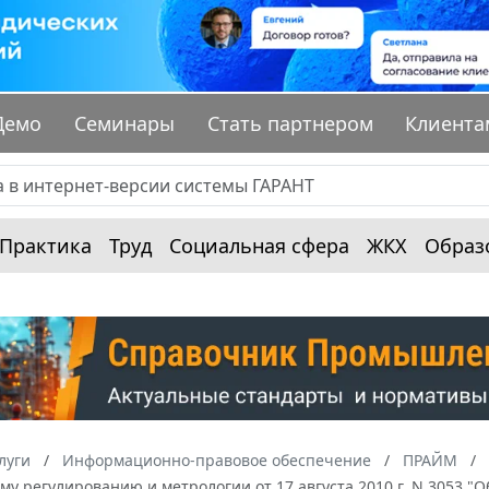
Демо
Семинары
Стать партнером
Клиента
Практика
Труд
Социальная сфера
ЖКХ
Образ
луги
Информационно-правовое обеспечение
ПРАЙМ
ому регулированию и метрологии от 17 августа 2010 г. N 305