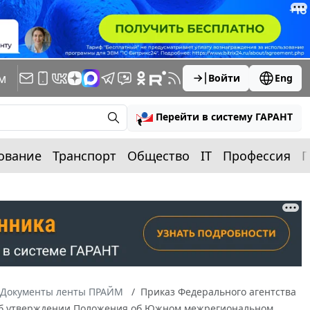
м
Войти
Eng
Перейти в систему ГАРАНТ
ование
Транспорт
Общество
IT
Профессия
П
Документы ленты ПРАЙМ
Приказ Федерального агентства
3 "Об утверждении Положения об Южном межрегиональном