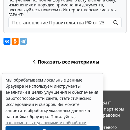
изменениях и порядке применения документа,
воспользуйтесь поиском в Интернет-версии системы
ГАРАНТ:
Показать все материалы
Мы обрабатываем локальные данные
браузера и используем инструменты
аналитики в целях улучшения и обеспечения
работоспособности сайта, статистических
© ООО "НПП "ГАРАНТ-СЕРВИС", 2026. Система ГАРАНТ
исследований и обзоров. Вы можете
выпускается с 1990 года. Компания "Гарант" и ее партнеры
запретить обработку указанных данных в
являются участниками Российской ассоциации правовой
настройках браузера. Пожалуйста,
информации ГАРАНТ.
ознакомьтесь с условиями их обработки
.
Портал ГАРАНТ.РУ зарегистрирован в качестве сетевого