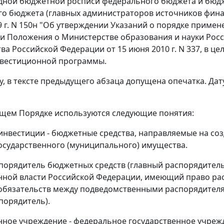
дной бюджетной росписи федерального бюджета и бюдж
о бюджета (главных администраторов источников фина
9 г. N 150н "Об утверждении Указаний о порядке прим
и Положения о Министерстве образования и науки Рос
ва Российской Федерации от 15 июня 2010 г. N 337, в ц
нвестиционной программы.
, в тексте предыдущего абзаца допущена опечатка. Дату
оящем Порядке используются следующие понятия:
нвестиции - бюджетные средства, направляемые на соз
осударственного (муниципального) имущества.
порядитель бюджетных средств (главный распорядитель
нной власти Российской Федерации, имеющий право ра
бязательств между подведомственными распорядителями
порядитель).
нное учреждение - федеральное государственное учреж