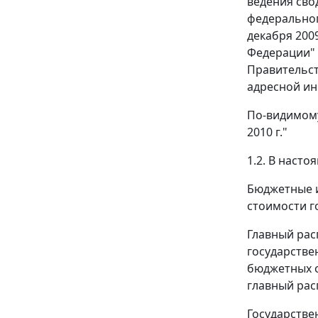
ведения сво
федеральног
декабря 200
Федерации" 
Правительст
адресной и
По-видимому
2010 г."
1.2. В наст
Бюджетные и
стоимости г
Главный рас
государстве
бюджетных о
главный рас
Государстве