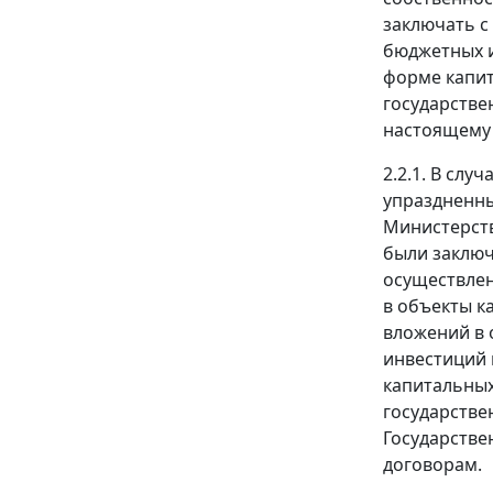
заключать с
бюджетных и
форме капит
государстве
настоящему 
2.2.1. В сл
упраздненны
Министерств
были заклю
осуществлен
в объекты к
вложений в 
инвестиций 
капитальных
государстве
Государств
договорам.