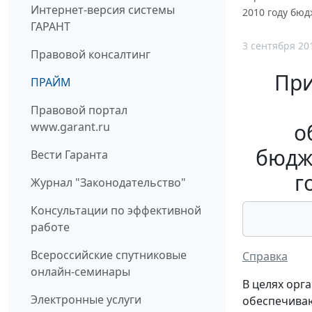
Интернет-версия системы
2010 году бю
ГАРАНТ
3 сентября 20
Правовой консалтинг
При
ПРАЙМ
Правовой портал
о
www.garant.ru
бюдж
Вести Гаранта
г
Журнал "Законодательство"
Консультации по эффективной
работе
Всероссийские спутниковые
Справка
онлайн-семинары
В целях орг
Электронные услуги
обеспечиваю