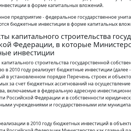
нвестиции в форме капитальных вложений.
нное предприятие - федеральное государственное унита
тся бюджетные инвестиции в форме капитальных влож
кты капитального строительства госу
кой Федерации, в которые Министерст
ные инвестиции
ы капитального строительства государственной собстве
о в 2010 году реализует бюджетные инвестиции (далее 
й в установленном порядке Перечень строек и объектов
ых за счет бюджетных ассигнований на осуществление
ва, включаемые в федеральную адресную инвестиционн
ти Российской Федерации и в собственности юридическ
ными учреждениями и государственными или муниципа
х реализации в 2010 году бюджетных инвестиций в объек
ти Российской Федерации Министерство как главный р