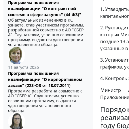
Программа повышения
квалификации "О контрактной
1. Утвердит
системе в сфере закупок" (44-ФЗ)"
капитальног
Об актуальных изменениях в КС
узнаете, став участником программы,
2. Руководи
разработанной совместно с АО ''СБЕР
которых Мин
А". Слушателям, успешно освоившим
программу, выдаются удостоверения
позднее 13 
установленного образца.
указанные в
3. Установи
графиков, у
11 августа 2026
Программа повышения
4. Контроль
квалификации "О корпоративном
заказе" (223-ФЗ от 18.07.2011)
Министр
Программа разработана совместно с
АО ''СБЕР А". Слушателям, успешно
Приложени
освоившим программу, выдаются
удостоверения установленного
Порядо
образца.
реализа
году бю