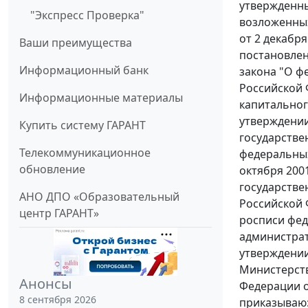
утвержденн
"Экспресс Проверка"
возложенных
от 2 декабря
Ваши преимущества
постановлен
Информационный банк
закона "О ф
Российской 
Информационные материалы
капитальног
утверждении
Купить систему ГАРАНТ
государстве
Телекоммуникационное
федеральных
обновление
октября 200
государстве
АНО ДПО «Образовательный
Российской 
центр ГАРАНТ»
росписи фед
администрат
утверждении
Министерств
Анонсы
Федерации о
8 сентября 2026
приказываю