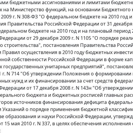
ыми бюджетными ассигнованиями и лимитами бюджетны
 на Министерство функций, на основании Бюджетного 
 2009 г. N 308-ФЗ "О федеральном бюджете на 2010 год и
ия Правительства Российской Федерации от 31 декабря 
едеральном бюджете на 2010 год и на плановый период 
Федерации от 29 декабря 2009 г. N 1105 "О порядке реа
о строительства", постановления Правительства Российс
 Правил осуществления в 2010 году бюджетных инвести
нной собственности Российской Федерации в форме кап
 государственных унитарных предприятий", постановл
1 г. N 714 "Об утверждении Положения о формировании
нных нужд и их финансировании за счет средств федер
Федерации от 17 декабря 2008 г. N 143н "Об утвержден
ерального бюджета и бюджетных росписей главных рас
оров источников финансирования дефицита федерального
 Указаний о порядке применения бюджетной классифик
е образования и науки Российской Федерации, утверж
т 15 мая 2010 г. N 337, в целях обеспечения исполнен
: