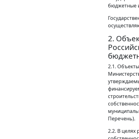
бюджетные и
Государстве
осуществляю
2. Объе
Российс
бюджет
2.1. Объект
Министерств
утверждаемы
финансируем
строительст
собственнос
муниципаль
Перечень).
2.2. В целя
собственнос