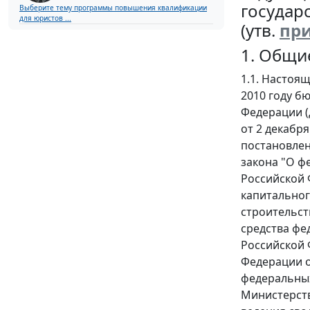
государ
Выберите тему программы повышения квалификации
для юристов ...
(утв.
пр
1. Общи
1.1. Настоя
2010 году б
Федерации (
от 2 декабря
постановлен
закона "О ф
Российской 
капитальног
строительст
средства фе
Российской 
Федерации о
федеральных
Министерств