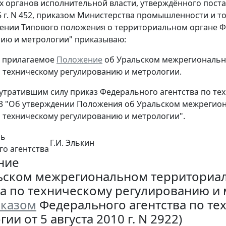
 органов исполнительной власти, утверждённого пост
5 г. N 452, приказом Министерства промышленности и то
ении Типового положения о территориальном органе Ф
ию и метрологии" приказываю:
ь прилагаемое
Положение
об Уральском межрегиональн
о техническому регулированию и метрологии.
 утратившим силу приказ Федерального агентства по те
453 "Об утверждении Положения об Уральском межреги
о техническому регулированию и метрологии".
ль
Г.И. Элькин
о агентства
ние
ьском межрегиональном территориа
ва по техническому регулированию и
казом
Федерального агентства по те
ии от 5 августа 2010 г. N 2922)