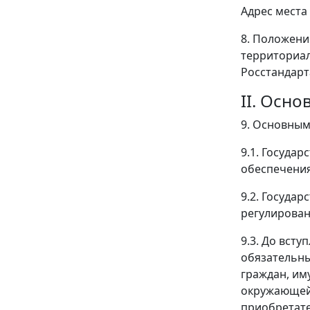
Адрес места 
8. Положени
территориал
Росстандарт
II. Осн
9. Основным
9.1. Госуда
обеспечения
9.2. Госуда
регулирован
9.3. До вст
обязательны
граждан, им
окружающей 
приобретате