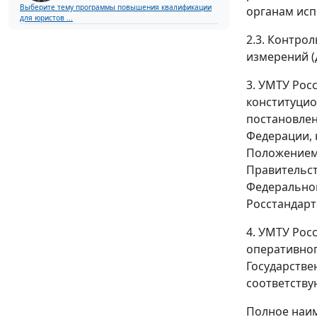
Выберите тему программы повышения квалификации
органам исп
для юристов ...
2.3. Контро
измерений (
3. УМТУ Рос
конституцио
постановле
Федерации,
Положением 
Правительст
Федеральног
Росстандар
4. УМТУ Рос
оперативног
Государстве
соответству
Полное наим