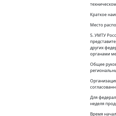
техническом
Краткое наи
Место распо
5. УМТУ Рос
представите
других феде
органами м
Общее руков
региональны
Организация
согласованн
Для федерал
неделя прод
Время начала