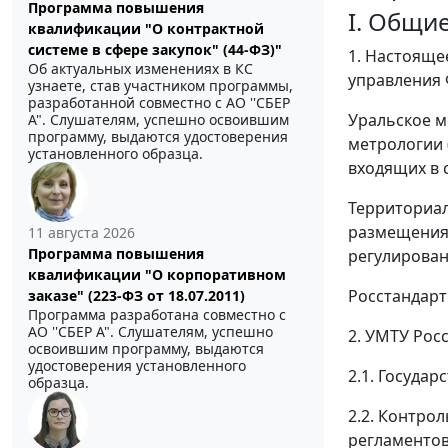
Программа повышения
I. Общи
квалификации "О контрактной
системе в сфере закупок" (44-ФЗ)"
1. Настояще
Об актуальных изменениях в КС
управления 
узнаете, став участником программы,
разработанной совместно с АО ''СБЕР
Уральское м
А". Слушателям, успешно освоившим
программу, выдаются удостоверения
метрологии 
установленного образца.
входящих в 
Территориал
размещения,
11 августа 2026
Программа повышения
регулирован
квалификации "О корпоративном
Росстандарт
заказе" (223-ФЗ от 18.07.2011)
Программа разработана совместно с
АО ''СБЕР А". Слушателям, успешно
2. УМТУ Рос
освоившим программу, выдаются
удостоверения установленного
2.1. Госуда
образца.
2.2. Контро
регламентов