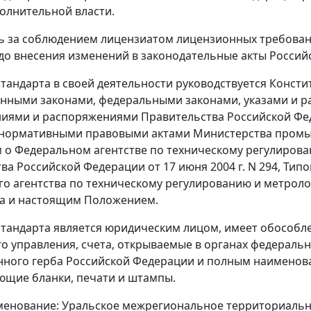
олнительной власти.
ль за соблюдением лицензиатом лицензионных требован
до внесения изменений в законодательные акты Россий
стандарта в своей деятельности руководствуется Конс
нными законами, федеральными законами, указами и 
ниями и распоряжениями Правительства Российской Фе
 нормативными правовыми актами Министерства промыш
о Федеральном агентстве по техническому регулиров
ва Российской Федерации от 17 июня 2004 г. N 294, Т
о агентства по техническому регулированию и метрол
та и настоящим Положением.
стандарта является юридическим лицом, имеет обособл
о управления, счета, открываемые в органах федеральн
нного герба Российской Федерации и полным наименова
ющие бланки, печати и штампы.
енование: Уральское межрегиональное территориально