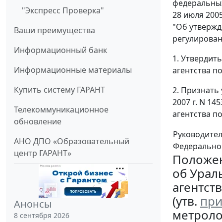
федеральных
"Экспресс Проверка"
28 июля 200
"Об утвержд
Ваши преимущества
регулирован
Информационный банк
1. Утвердит
Информационные материалы
агентства п
Купить систему ГАРАНТ
2. Признать
2007 г. N 1
Телекоммуникационное
агентства п
обновление
Руководите
АНО ДПО «Образовательный
Федеральног
центр ГАРАНТ»
Положе
об Урал
агентст
(утв.
при
Анонсы
метролог
8 сентября 2026