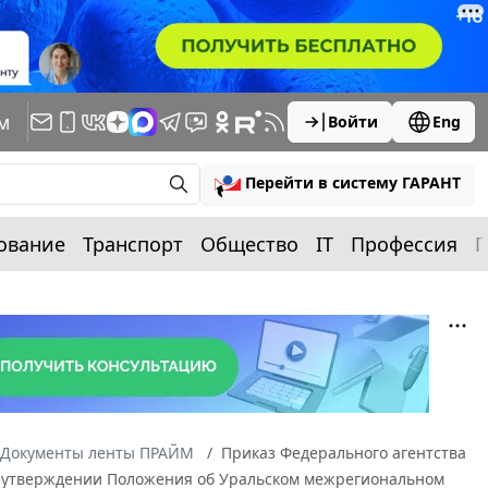
м
Войти
Eng
Перейти в систему ГАРАНТ
ование
Транспорт
Общество
IT
Профессия
П
Документы ленты ПРАЙМ
Приказ Федерального агентства
"Об утверждении Положения об Уральском межрегиональном