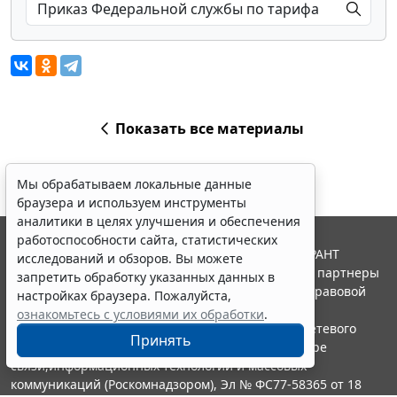
Показать все материалы
Мы обрабатываем локальные данные
браузера и используем инструменты
аналитики в целях улучшения и обеспечения
работоспособности сайта, статистических
© ООО "НПП "ГАРАНТ-СЕРВИС", 2026. Система ГАРАНТ
исследований и обзоров. Вы можете
выпускается с 1990 года. Компания "Гарант" и ее партнеры
запретить обработку указанных данных в
являются участниками Российской ассоциации правовой
настройках браузера. Пожалуйста,
информации ГАРАНТ.
ознакомьтесь с условиями их обработки
.
Портал ГАРАНТ.РУ зарегистрирован в качестве сетевого
Принять
издания Федеральной службой по надзору в сфере
связи,информационных технологий и массовых
коммуникаций (Роскомнадзором), Эл № ФС77-58365 от 18