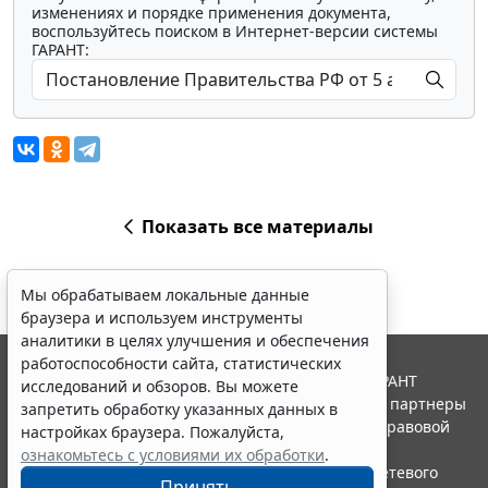
изменениях и порядке применения документа,
воспользуйтесь поиском в Интернет-версии системы
ГАРАНТ:
Показать все материалы
Мы обрабатываем локальные данные
браузера и используем инструменты
аналитики в целях улучшения и обеспечения
работоспособности сайта, статистических
© ООО "НПП "ГАРАНТ-СЕРВИС", 2026. Система ГАРАНТ
исследований и обзоров. Вы можете
выпускается с 1990 года. Компания "Гарант" и ее партнеры
запретить обработку указанных данных в
являются участниками Российской ассоциации правовой
настройках браузера. Пожалуйста,
информации ГАРАНТ.
ознакомьтесь с условиями их обработки
.
Портал ГАРАНТ.РУ зарегистрирован в качестве сетевого
Принять