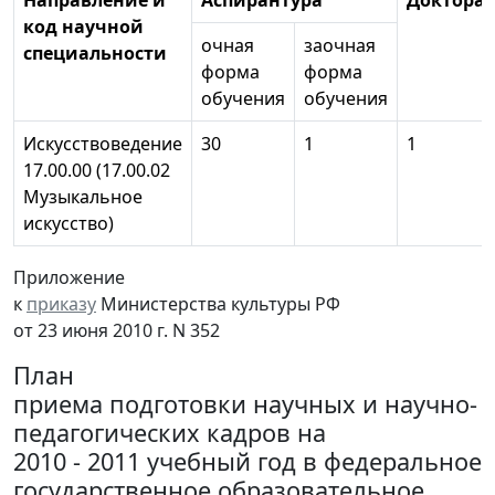
Направление и
Аспирантура
Докторан
код научной
очная
заочная
специальности
форма
форма
обучения
обучения
Искусствоведение
30
1
1
17.00.00 (17.00.02
Музыкальное
искусство)
Приложение
к
приказу
Министерства культуры РФ
от 23 июня 2010 г. N 352
План
приема подготовки научных и научно-
педагогических кадров на
2010 - 2011 учебный год в федеральное
государственное образовательное