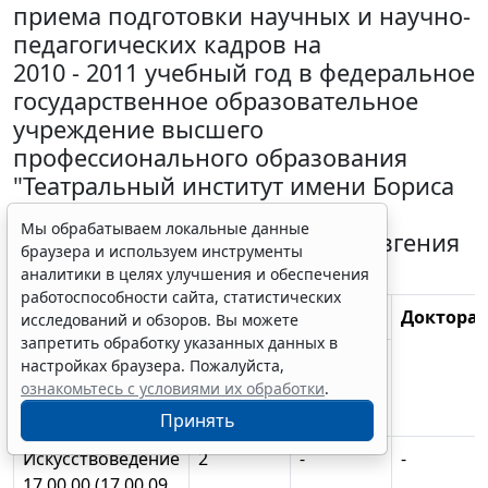
приема подготовки научных и научно-
педагогических кадров на
2010 - 2011 учебный год в федеральное
государственное образовательное
учреждение высшего
профессионального образования
"Театральный институт имени Бориса
Щукина при Государственном
Мы обрабатываем локальные данные
академическом театре имени Евгения
браузера и используем инструменты
Вахтангова"
аналитики в целях улучшения и обеспечения
работоспособности сайта, статистических
Направление и
Аспирантура
Докторан
исследований и обзоров. Вы можете
код научной
запретить обработку указанных данных в
очная
заочная
настройках браузера. Пожалуйста,
специальности
форма
форма
ознакомьтесь с условиями их обработки
.
обучения
обучения
Принять
Искусствоведение
2
-
-
17.00.00 (17.00.09