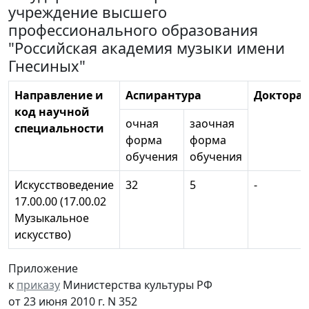
учреждение высшего
профессионального образования
"Российская академия музыки имени
Гнесиных"
Направление и
Аспирантура
Докторан
код научной
очная
заочная
специальности
форма
форма
обучения
обучения
Искусствоведение
32
5
-
17.00.00 (17.00.02
Музыкальное
искусство)
Приложение
к
приказу
Министерства культуры РФ
от 23 июня 2010 г. N 352