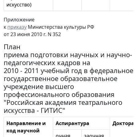
искусство)
Приложение
к
приказу
Министерства культуры РФ
от 23 июня 2010 г. N 352
План
приема подготовки научных и научно-
педагогических кадров на
2010 - 2011 учебный год в федеральное
государственное образовательное
учреждение высшего
профессионального образования
"Российская академия театрального
искусства - ГИТИС"
Направление и
Аспирантура
Докторан
код научной
очная
заочная