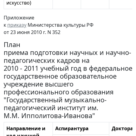
искусство)
Приложение
к
приказу
Министерства культуры РФ
от 23 июня 2010 г. N 352
План
приема подготовки научных и научно-
педагогических кадров на
2010 - 2011 учебный год в федеральное
государственное образовательное
учреждение высшего
профессионального образования
"Государственный музыкально-
педагогический институт им.
М.М. Ипполитова-Иванова"
Направление и
Аспирантура
Докторан
код научной