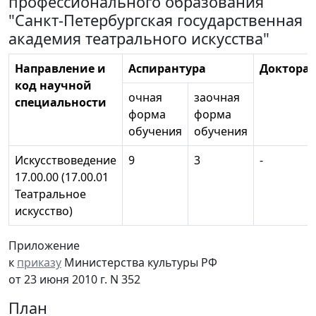
профессионального образования
"Санкт-Петербургская государственная
академия театрального искусства"
Направление и
Аспирантура
Докторан
код научной
очная
заочная
специальности
форма
форма
обучения
обучения
Искусствоведение
9
3
-
17.00.00 (17.00.01
Театральное
искусство)
Приложение
к
приказу
Министерства культуры РФ
от 23 июня 2010 г. N 352
План