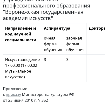
профессионального образования
"Воронежская государственная
академия искусств"
Направление и
Аспирантура
Докторан
код научной
очная
заочная
специальности
форма
форма
обучения
обучения
Искусствоведение
3
3
-
17.00.00 (17.00.02
Музыкальное
искусство)
Приложение
к
приказу
Министерства культуры РФ
от 23 июня 2010 г. N 352