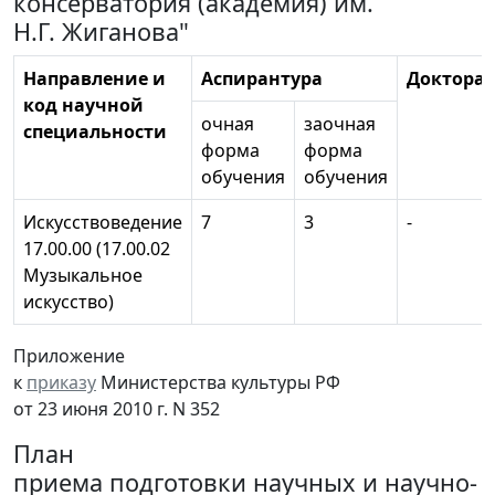
консерватория (академия) им.
Н.Г. Жиганова"
Направление и
Аспирантура
Докторан
код научной
очная
заочная
специальности
форма
форма
обучения
обучения
Искусствоведение
7
3
-
17.00.00 (17.00.02
Музыкальное
искусство)
Приложение
к
приказу
Министерства культуры РФ
от 23 июня 2010 г. N 352
План
приема подготовки научных и научно-