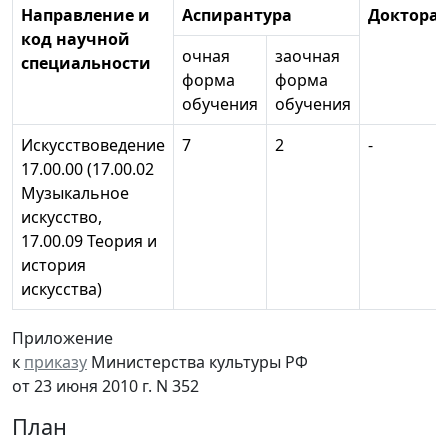
Направление и
Аспирантура
Докторан
код научной
очная
заочная
специальности
форма
форма
обучения
обучения
Искусствоведение
7
2
-
17.00.00 (17.00.02
Музыкальное
искусство,
17.00.09 Теория и
история
искусства)
Приложение
к
приказу
Министерства культуры РФ
от 23 июня 2010 г. N 352
План