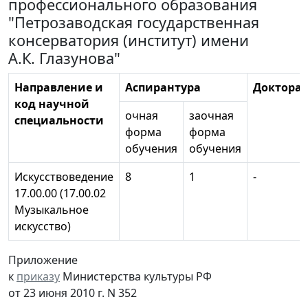
профессионального образования
"Петрозаводская государственная
консерватория (институт) имени
А.К. Глазунова"
Направление и
Аспирантура
Докторан
код научной
очная
заочная
специальности
форма
форма
обучения
обучения
Искусствоведение
8
1
-
17.00.00 (17.00.02
Музыкальное
искусство)
Приложение
к
приказу
Министерства культуры РФ
от 23 июня 2010 г. N 352