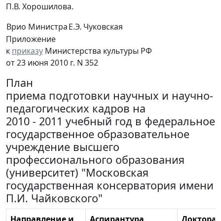
П.В. Хорошилова.
Врио Министра
Е.Э. Чуковская
Приложение
к
приказу
Министерства культуры РФ
от 23 июня 2010 г. N 352
План
приема подготовки научных и научно-
педагогических кадров на
2010 - 2011 учебный год в федеральное
государственное образовательное
учреждение высшего
профессионального образования
(университет) "Московская
государственная консерватория имени
П.И. Чайковского"
Направление и
Аспирантура
Докторан