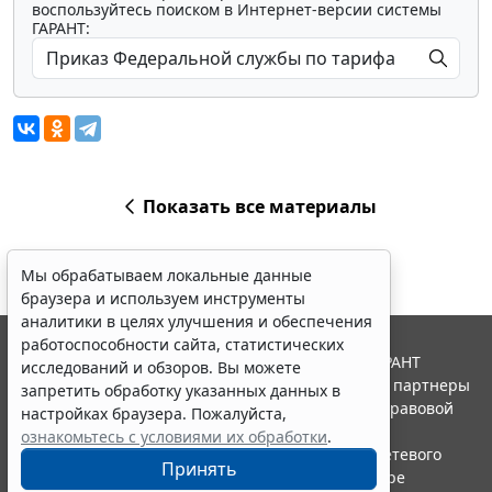
воспользуйтесь поиском в Интернет-версии системы
ГАРАНТ:
Показать все материалы
Мы обрабатываем локальные данные
браузера и используем инструменты
аналитики в целях улучшения и обеспечения
работоспособности сайта, статистических
© ООО "НПП "ГАРАНТ-СЕРВИС", 2026. Система ГАРАНТ
исследований и обзоров. Вы можете
выпускается с 1990 года. Компания "Гарант" и ее партнеры
запретить обработку указанных данных в
являются участниками Российской ассоциации правовой
настройках браузера. Пожалуйста,
информации ГАРАНТ.
ознакомьтесь с условиями их обработки
.
Портал ГАРАНТ.РУ зарегистрирован в качестве сетевого
Принять
издания Федеральной службой по надзору в сфере