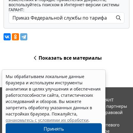
воспользуйтесь поиском в Интернет-версии системы
ГАРАНТ:
Показать все материалы
Мы обрабатываем локальные данные
браузера и используем инструменты
аналитики в целях улучшения и обеспечения
работоспособности сайта, статистических
© ООО "НПП "ГАРАНТ-СЕРВИС", 2026. Система ГАРАНТ
исследований и обзоров. Вы можете
выпускается с 1990 года. Компания "Гарант" и ее партнеры
запретить обработку указанных данных в
являются участниками Российской ассоциации правовой
настройках браузера. Пожалуйста,
информации ГАРАНТ.
ознакомьтесь с условиями их обработки
.
Портал ГАРАНТ.РУ зарегистрирован в качестве сетевого
Принять
издания Федеральной службой по надзору в сфере