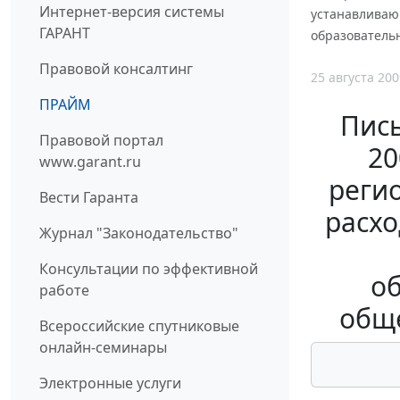
Интернет-версия системы
устанавливаю
ГАРАНТ
образователь
Правовой консалтинг
25 августа 200
ПРАЙМ
Пись
Правовой портал
20
www.garant.ru
реги
Вести Гаранта
расхо
Журнал "Законодательство"
Консультации по эффективной
о
работе
общ
Всероссийские спутниковые
онлайн-семинары
Электронные услуги