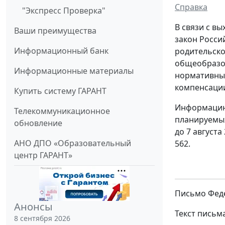
Справка
"Экспресс Проверка"
В связи с в
Ваши преимущества
закон Росси
Информационный банк
родительско
общеобразо
Информационные материалы
нормативные
компенсации,
Купить систему ГАРАНТ
Информацию 
Телекоммуникационное
планируемых 
обновление
до 7 августа
АНО ДПО «Образовательный
562.
центр ГАРАНТ»
Письмо Феде
Анонсы
Текст письм
8 сентября 2026