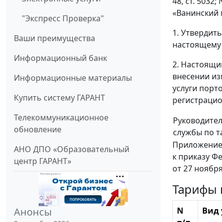
48, ст. 5032;
«Ванинский 
"Экспресс Проверка"
1. Утвердит
Ваши преимущества
настоящему 
Информационный банк
2. Настоящий
внесении из
Информационные материалы
услуги порт
Купить систему ГАРАНТ
регистрацио
Телекоммуникационное
Руководите
обновление
службы по 
Приложени
АНО ДПО «Образовательный
к приказу Ф
центр ГАРАНТ»
от 27 ноября
Тарифы 
Анонсы
N
Вид 