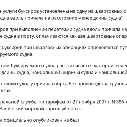
а услуги буксиров установлены на одну из швартовных о
удна вдоль причала на расстояние менее длины судна).
иров при выполнении перетяжки судна вдоль причала на 
е судна в порту, оплачиваются как две швартовные опе
г буксиров при швартовных операциях определяется пу
руемого судна.
ъем буксируемого судна рассчитывается как произведен
длины судна, наибольшей ширины судна и наибольшей 
стоянки судна у причала порта без производства грузо
уток.
ральной службы по тарифам от 27 ноября 2007 г. N 386-
Ванинский морской торговый порт»
за официально опубликован не был