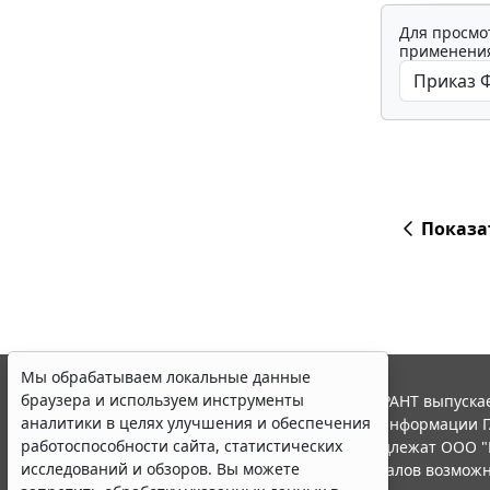
Для просмо
применения
Показа
Мы обрабатываем локальные данные
браузера и используем инструменты
© ООО "НПП "ГАРАНТ-СЕРВИС", 2026. Система ГАРАНТ выпускае
аналитики в целях улучшения и обеспечения
участниками Российской ассоциации правовой информации Г
работоспособности сайта, статистических
Все права на материалы сайта ГАРАНТ.РУ принадлежат ООО "
исследований и обзоров. Вы можете
Полное или частичное воспроизведение материалов возможн