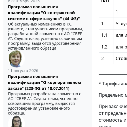
п/п
8 сентября 2026
Программа повышения
1
квалификации "О контрактной
системе в сфере закупок" (44-ФЗ)"
1
Услу
Об актуальных изменениях в КС
узнаете, став участником программы,
разработанной совместно с АО ''СБЕР
1.1
для 
А". Слушателям, успешно освоившим
программу, выдаются удостоверения
1.2
для 
установленного образца.
2
Стоя
11 августа 2026
______________
Программа повышения
квалификации "О корпоративном
* Тарифы яв
заказе" (223-ФЗ от 18.07.2011)
Программа разработана совместно с
Предельно м
АО ''СБЕР А". Слушателям, успешно
освоившим программу, выдаются
При заключе
удостоверения установленного
от предельн
образца.
стоимость и
судов.