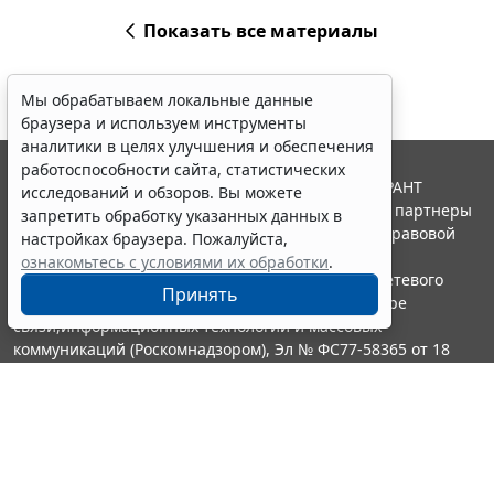
Показать все материалы
Мы обрабатываем локальные данные
браузера и используем инструменты
аналитики в целях улучшения и обеспечения
работоспособности сайта, статистических
© ООО "НПП "ГАРАНТ-СЕРВИС", 2026. Система ГАРАНТ
исследований и обзоров. Вы можете
выпускается с 1990 года. Компания "Гарант" и ее партнеры
запретить обработку указанных данных в
являются участниками Российской ассоциации правовой
настройках браузера. Пожалуйста,
информации ГАРАНТ.
ознакомьтесь с условиями их обработки
.
Портал ГАРАНТ.РУ зарегистрирован в качестве сетевого
Принять
издания Федеральной службой по надзору в сфере
связи,информационных технологий и массовых
коммуникаций (Роскомнадзором), Эл № ФС77-58365 от 18
июня 2014 года.
16+
Контакты
8-800-200-88-88