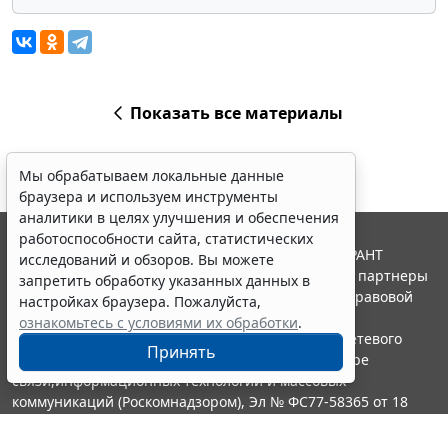
Показать все материалы
Мы обрабатываем локальные данные
браузера и используем инструменты
аналитики в целях улучшения и обеспечения
работоспособности сайта, статистических
© ООО "НПП "ГАРАНТ-СЕРВИС", 2026. Система ГАРАНТ
исследований и обзоров. Вы можете
выпускается с 1990 года. Компания "Гарант" и ее партнеры
запретить обработку указанных данных в
являются участниками Российской ассоциации правовой
настройках браузера. Пожалуйста,
информации ГАРАНТ.
ознакомьтесь с условиями их обработки
.
Портал ГАРАНТ.РУ зарегистрирован в качестве сетевого
Принять
издания Федеральной службой по надзору в сфере
связи,информационных технологий и массовых
коммуникаций (Роскомнадзором), Эл № ФС77-58365 от 18
июня 2014 года.