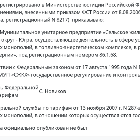
зарегистрировано в Министерстве юстиции Российской Ф
менениями, внесенными приказом ФСТ России от 8.08.200
да, регистрационный N 8217), приказываю:
 Муниципальное унитарное предприятие «Сельское жи
округ - Югра, осуществляющее деятельность в сфере усл
х монополий, в топливно-энергетическом комплексе, в ра
ергии», под регистрационным номером 86.1.68.
тствии с Федеральным законом от 17 августа 1995 года N
УП «СЖКХ» государственное регулирование и контроль
ль Федеральной
С. Новиков
тарифам
ральной службы по тарифам от 13 ноября 2007 г. N 287-
х монополий, в отношении которых осуществляются гос
за официально опубликован не был