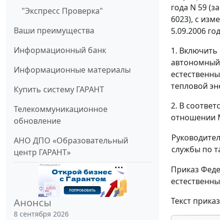
года N 59 (
"Экспресс Проверка"
6023), с из
Ваши преимущества
5.09.2006 го
Информационный банк
1. Включить
автономный 
Информационные материалы
естественны
тепловой эн
Купить систему ГАРАНТ
2. В соотве
Телекоммуникационное
отношении М
обновление
Руководите
АНО ДПО «Образовательный
службы по 
центр ГАРАНТ»
Приказ Феде
естественны
Текст прика
Анонсы
8 сентября 2026