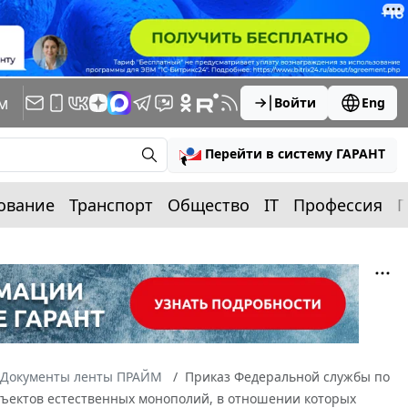
м
Войти
Eng
Перейти в систему ГАРАНТ
ование
Транспорт
Общество
IT
Профессия
П
Документы ленты ПРАЙМ
Приказ Федеральной службы по
убъектов естественных монополий, в отношении которых