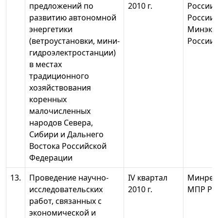
предложений по
2010 г.
России
развитию автономной
России,
энергетики
Минэко
(ветроустановки, мини-
России
гидроэлектростанции)
в местах
традиционного
хозяйствования
коренных
малочисленных
народов Севера,
Сибири и Дальнего
Востока Российской
Федерации
13.
Проведение научно-
IV квартал
Минрег
исследовательских
2010 г.
МПР Ро
работ, связанных с
экономической и