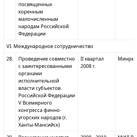
посвященных
коренным
малочисленным
народам Российской
Федерации
VI. Международное сотрудничество
28.
Проведение совместно
II квартал
Минрег
с заинтересованными
2008 г.
органами
исполнительной
власти субъектов
Российской Федерации
V Всемирного
конгресса финно-
угорских народов (г.
Ханты-Мансийск)