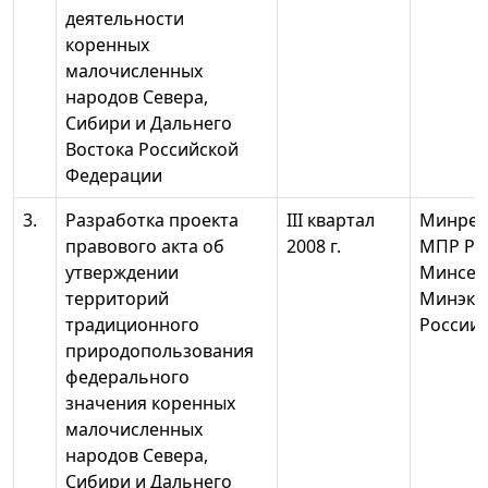
деятельности
коренных
малочисленных
народов Севера,
Сибири и Дальнего
Востока Российской
Федерации
3.
Разработка проекта
III квартал
Минрег
правового акта об
2008 г.
МПР Ро
утверждении
Минсель
территорий
Минэко
традиционного
России
природопользования
федерального
значения коренных
малочисленных
народов Севера,
Сибири и Дальнего