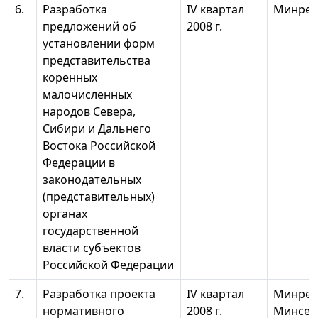
6.
Разработка
IV квартал
Минрег
предложений об
2008 г.
установлении форм
представительства
коренных
малочисленных
народов Севера,
Сибири и Дальнего
Востока Российской
Федерации в
законодательных
(представительных)
органах
государственной
власти субъектов
Российской Федерации
7.
Разработка проекта
IV квартал
Минрег
нормативного
2008 г.
Минсель