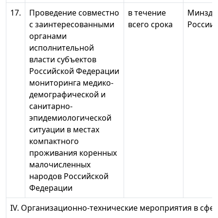
17.
Проведение совместно
в течение
Минздр
с заинтересованными
всего срока
России
органами
исполнительной
власти субъектов
Российской Федерации
мониторинга медико-
демографической и
санитарно-
эпидемиологической
ситуации в местах
компактного
проживания коренных
малочисленных
народов Российской
Федерации
IV. Организационно-технические мероприятия в сфе