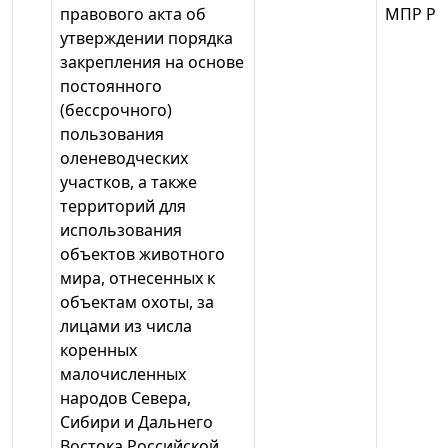
правового акта об
МПР Ро
утверждении порядка
закрепления на основе
постоянного
(бессрочного)
пользования
оленеводческих
участков, а также
территорий для
использования
объектов животного
мира, отнесенных к
объектам охоты, за
лицами из числа
коренных
малочисленных
народов Севера,
Сибири и Дальнего
Востока Российской