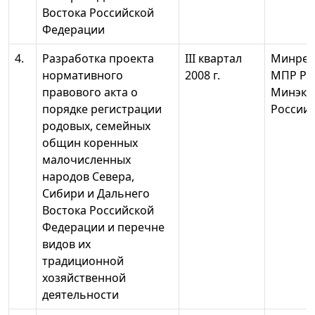
Востока Российской
Федерации
4.
Разработка проекта
III квартал
Минрег
нормативного
2008 г.
МПР Ро
правового акта о
Минэко
порядке регистрации
России
родовых, семейных
общин коренных
малочисленных
народов Севера,
Сибири и Дальнего
Востока Российской
Федерации и перечне
видов их
традиционной
хозяйственной
деятельности