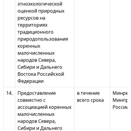
этноэкологической
оценкой природных
ресурсов на
территориях
традиционного
природопользования
коренных
малочисленных
народов Севера,
Сибири и Дальнего
Востока Российской
Федерации
14.
Предоставление
в течение
Минрег
совместно с
всего срока
Минпро
ассоциацией коренных
России,
малочисленных
народов Севера,
Сибири и Дальнего