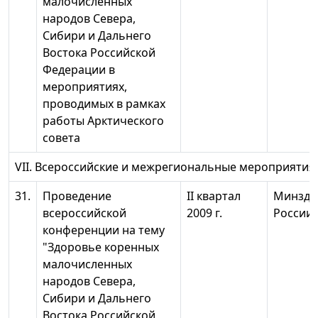
малочисленных
народов Севера,
Сибири и Дальнего
Востока Российской
Федерации в
мероприятиях,
проводимых в рамках
работы Арктического
совета
VII. Всероссийские и межрегиональные мероприятия
31.
Проведение
II квартал
Минздр
всероссийской
2009 г.
России
конференции на тему
"Здоровье коренных
малочисленных
народов Севера,
Сибири и Дальнего
Востока Российской