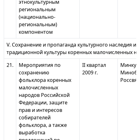
этнокультурным
региональным
(национально-
региональным)
компонентом
V. Сохранение и пропаганда культурного наследия и 
традиционной культуры коренных малочисленных н
21.
Мероприятия по
II квартал
Минкуль
сохранению
2009 г.
Минобр
фольклора коренных
Россвяз
малочисленных
народов Российской
Федерации, защите
прав и интересов
собирателей
фольклора, а также
выработка