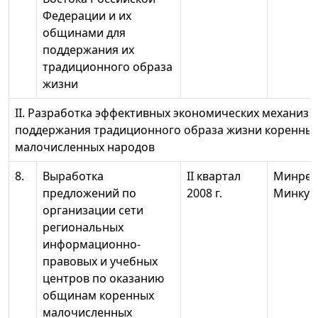
Федерации и их
общинами для
поддержания их
традиционного образа
жизни
II. Разработка эффективных экономических механизм
поддержания традиционного образа жизни коренны
малочисленных народов
8.
Выработка
II квартал
Минрег
предложений по
2008 г.
Минкул
организации сети
региональных
информационно-
правовых и учебных
центров по оказанию
общинам коренных
малочисленных