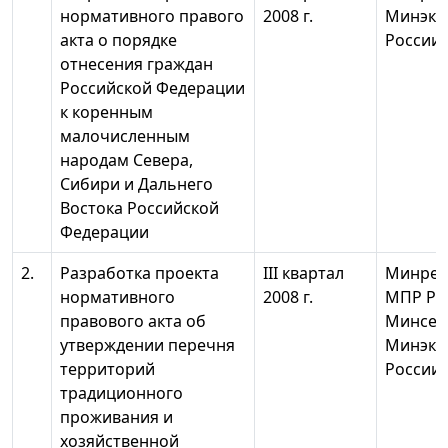
нормативного правого
2008 г.
Минэко
акта о порядке
России
отнесения граждан
Российской Федерации
к коренным
малочисленным
народам Севера,
Сибири и Дальнего
Востока Российской
Федерации
2.
Разработка проекта
III квартал
Минрег
нормативного
2008 г.
МПР Ро
правового акта об
Минсель
утверждении перечня
Минэко
территорий
России
традиционного
проживания и
хозяйственной