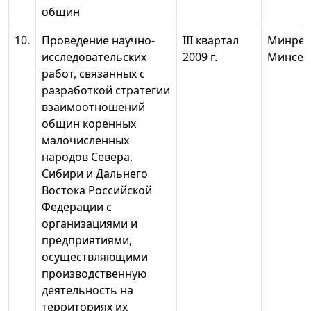
общин
10.
Проведение научно-
III квартал
Минрег
исследовательских
2009 г.
Минсел
работ, связанных с
разработкой стратегии
взаимоотношений
общин коренных
малочисленных
народов Севера,
Сибири и Дальнего
Востока Российской
Федерации с
организациями и
предприятиями,
осуществляющими
производственную
деятельность на
территориях их