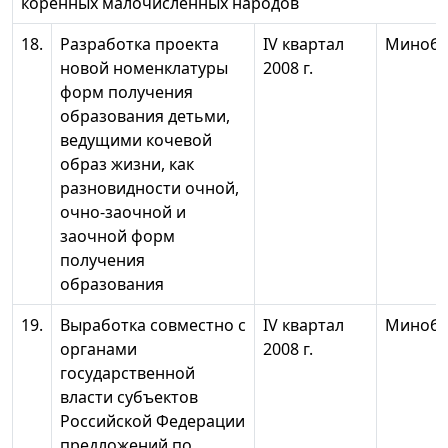
коренных малочисленных народов
18.
Разработка проекта
IV квартал
Минобр
новой номенклатуры
2008 г.
форм получения
образования детьми,
ведущими кочевой
образ жизни, как
разновидности очной,
очно-заочной и
заочной форм
получения
образования
19.
Выработка совместно с
IV квартал
Минобр
органами
2008 г.
государственной
власти субъектов
Российской Федерации
предложений по