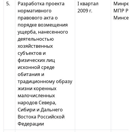
5.
Разработка проекта
I квартал
Минрег
нормативного
2009 г.
МПР Ро
правового акта о
Минсел
порядке возмещения
ущерба, нанесенного
деятельностью
хозяйственных
субъектов и
физических лиц
исконной среде
обитания и
традиционному образу
жизни коренных
малочисленных
народов Севера,
Сибири и Дальнего
Востока Российской
Федерации