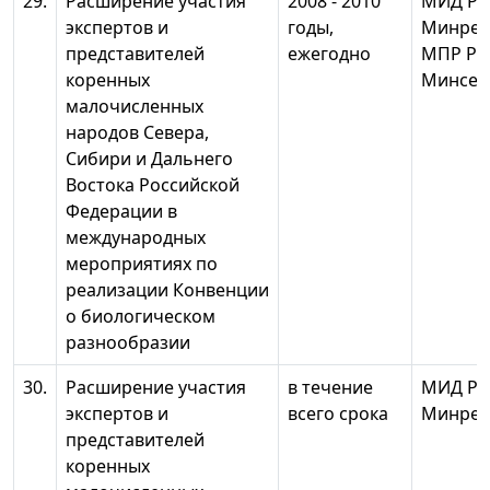
29.
Расширение участия
2008 - 2010
МИД Ро
экспертов и
годы,
Минрег
представителей
ежегодно
МПР Ро
коренных
Минсел
малочисленных
народов Севера,
Сибири и Дальнего
Востока Российской
Федерации в
международных
мероприятиях по
реализации Конвенции
о биологическом
разнообразии
30.
Расширение участия
в течение
МИД Ро
экспертов и
всего срока
Минрег
представителей
коренных