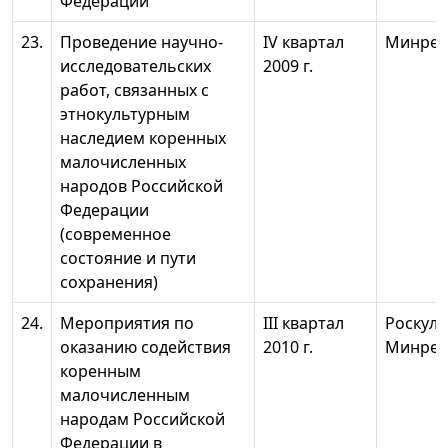
Федерации
23.
Проведение научно-
IV квартал
Минрег
исследовательских
2009 г.
работ, связанных с
этнокультурным
наследием коренных
малочисленных
народов Российской
Федерации
(современное
состояние и пути
сохранения)
24.
Мероприятия по
III квартал
Роскуль
оказанию содействия
2010 г.
Минрег
коренным
малочисленным
народам Российской
Федерации в