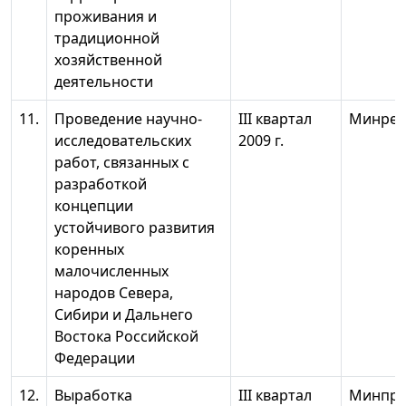
проживания и
традиционной
хозяйственной
деятельности
11.
Проведение научно-
III квартал
Минрег
исследовательских
2009 г.
работ, связанных с
разработкой
концепции
устойчивого развития
коренных
малочисленных
народов Севера,
Сибири и Дальнего
Востока Российской
Федерации
12.
Выработка
III квартал
Минпро