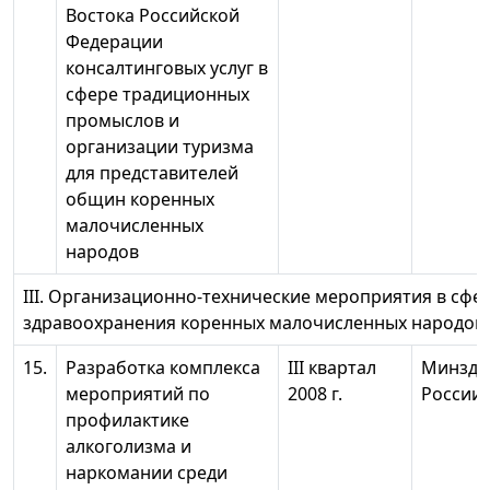
Востока Российской
Федерации
консалтинговых услуг в
сфере традиционных
промыслов и
организации туризма
для представителей
общин коренных
малочисленных
народов
III. Организационно-технические мероприятия в сфе
здравоохранения коренных малочисленных народов
15.
Разработка комплекса
III квартал
Минздр
мероприятий по
2008 г.
России
профилактике
алкоголизма и
наркомании среди