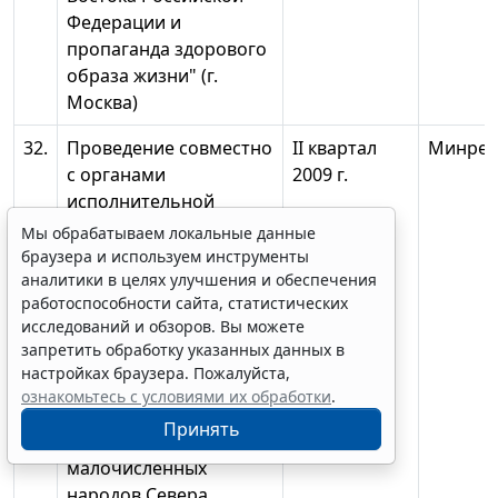
Федерации и
пропаганда здорового
образа жизни" (г.
Москва)
32.
Проведение совместно
II квартал
Минрег
с органами
2009 г.
исполнительной
власти субъектов
Мы обрабатываем локальные данные
Российской
браузера и используем инструменты
аналитики в целях улучшения и обеспечения
Федерации,
работоспособности сайта, статистических
расположенных на
исследований и обзоров. Вы можете
территории
запретить обработку указанных данных в
Сибирского
настройках браузера. Пожалуйста,
федерального округа,
ознакомьтесь с условиями их обработки
.
VI Съезда ассоциации
Принять
коренных
малочисленных
народов Севера,