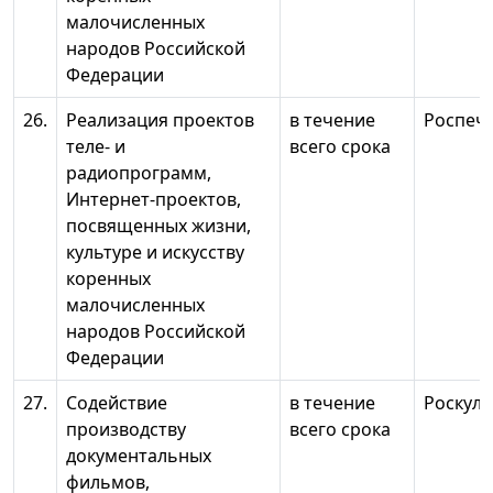
малочисленных
народов Российской
Федерации
26.
Реализация проектов
в течение
Роспеч
теле- и
всего срока
радиопрограмм,
Интернет-проектов,
посвященных жизни,
культуре и искусству
коренных
малочисленных
народов Российской
Федерации
27.
Содействие
в течение
Роскуль
производству
всего срока
документальных
фильмов,