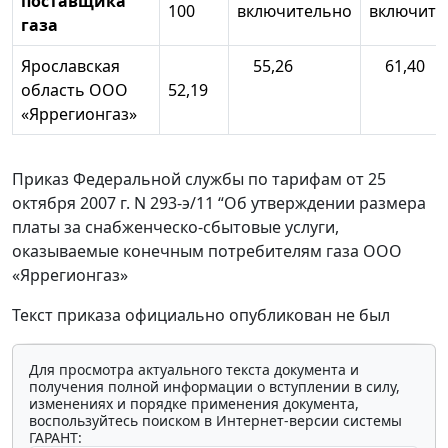
поставщика
100
включительно
включите
газа
Ярославская
55,26
61,40
область ООО
52,19
«Яррегионгаз»
Приказ Федеральной службы по тарифам от 25
октября 2007 г. N 293-э/11 “Об утверждении размера
платы за снабженческо-сбытовые услуги,
оказываемые конечным потребителям газа ООО
«Яррегионгаз»
Текст приказа официально опубликован не был
Для просмотра актуального текста документа и
получения полной информации о вступлении в силу,
изменениях и порядке применения документа,
воспользуйтесь поиском в Интернет-версии системы
ГАРАНТ: