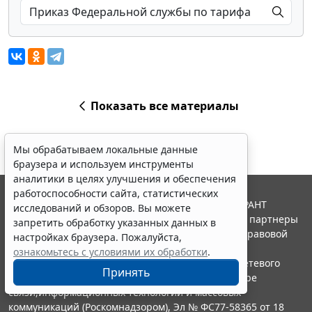
Показать все материалы
Мы обрабатываем локальные данные
браузера и используем инструменты
аналитики в целях улучшения и обеспечения
работоспособности сайта, статистических
© ООО "НПП "ГАРАНТ-СЕРВИС", 2026. Система ГАРАНТ
исследований и обзоров. Вы можете
выпускается с 1990 года. Компания "Гарант" и ее партнеры
запретить обработку указанных данных в
являются участниками Российской ассоциации правовой
настройках браузера. Пожалуйста,
информации ГАРАНТ.
ознакомьтесь с условиями их обработки
.
Портал ГАРАНТ.РУ зарегистрирован в качестве сетевого
Принять
издания Федеральной службой по надзору в сфере
связи,информационных технологий и массовых
коммуникаций (Роскомнадзором), Эл № ФС77-58365 от 18