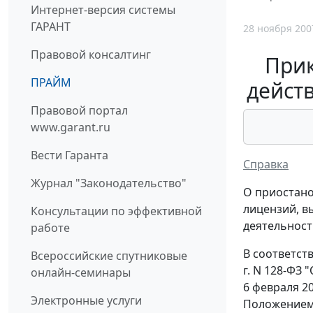
Интернет-версия системы
ГАРАНТ
28 ноября 200
Правовой консалтинг
Прик
ПРАЙМ
дейст
Правовой портал
www.garant.ru
Вести Гаранта
Справка
Журнал "Законодательство"
О приостано
лицензий, в
Консультации по эффективной
деятельност
работе
В соответств
Всероссийские спутниковые
г. N 128-ФЗ
онлайн-семинары
6 февраля 2
Электронные услуги
Положением 