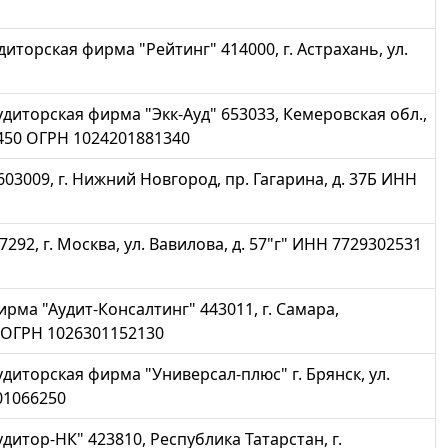
торская фирма "Рейтинг" 414000, г. Астрахань, ул.
иторская фирма "Экк-Ауд" 653033, Кемеровская обл.,
1450 ОГРН 1024201881340
3009, г. Нижний Новгород, пр. Гагарина, д. 37Б ИНН
2, г. Москва, ул. Вавилова, д. 57"г" ИНН 7729302531
ма "Аудит-Консалтинг" 443011, г. Самара,
4 ОГРН 1026301152130
иторская фирма "Универсал-плюс" г. Брянск, ул.
01066250
итор-НК" 423810, Республика Татарстан, г.