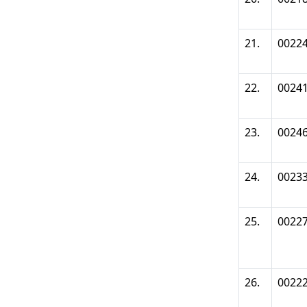
21.
0022
22.
0024
23.
0024
24.
0023
25.
0022
26.
0022