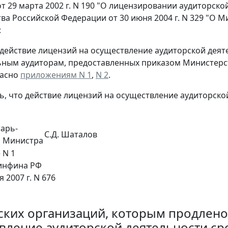
т 29 марта 2002 г. N 190 "О лицензировании аудиторско
ва Российской Федерации от 30 июня 2004 г. N 329 "О 
:
 действие лицензий на осуществление аудиторской дея
ным аудиторам, предоставленных приказом Министерст
гласно
приложениям N 1
,
N 2
.
ь, что действие лицензий на осуществление аудиторской
тарь-
С.Д. Шаталов
ь Министра
 N 1
нфина РФ
я 2007 г. N 676
ских организаций, которым продлено
вление аудиторской деятельности сро