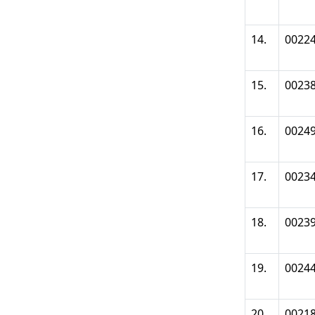
14.
0022
15.
0023
16.
0024
17.
0023
18.
0023
19.
0024
20.
0021