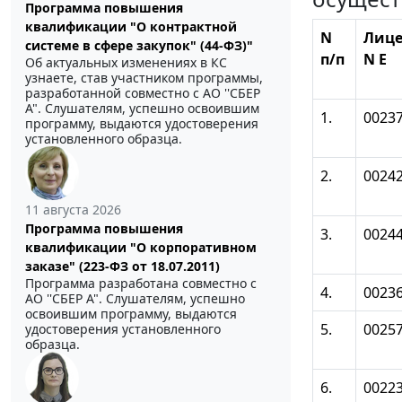
Программа повышения
квалификации "О контрактной
N
Лице
системе в сфере закупок" (44-ФЗ)"
п/п
N Е
Об актуальных изменениях в КС
узнаете, став участником программы,
разработанной совместно с АО ''СБЕР
А". Слушателям, успешно освоившим
1.
0023
программу, выдаются удостоверения
установленного образца.
2.
0024
11 августа 2026
Программа повышения
3.
0024
квалификации "О корпоративном
заказе" (223-ФЗ от 18.07.2011)
Программа разработана совместно с
4.
0023
АО ''СБЕР А". Слушателям, успешно
освоившим программу, выдаются
5.
0025
удостоверения установленного
образца.
6.
0022