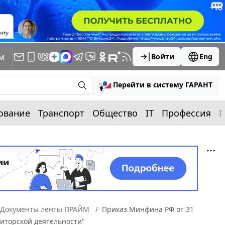
м
Войти
Eng
Перейти в систему ГАРАНТ
ование
Транспорт
Общество
IT
Профессия
П
Документы ленты ПРАЙМ
Приказ Минфина РФ от 31
диторской деятельности"