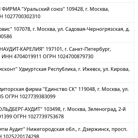
ФИРМА "Уральский союз" 109428, г. Москва,
ГРН 1027700302310
" 107078, г. Москва, ул. Садовая-Черногрязская, д.
00586
АУДИТ-КАРЕЛИЯ" 197101, г. Санкт-Петербург,
9-Н ИНН 4704019911 ОГРН 1024700879730
онт" Удмуртская Республика, г. Ижевск, ул. Кирова,
торская фирма "Единство СК" 119048, г. Москва, ул.
235 ОГРН 1027739383099
ЬДБЕРГ-АУДИТ" 103498, г. Москва, Зеленоград, 2-й
91399 ОГРН 1027739753678
м Аудит" Нижегородская обл., г. Дзержинск, просп.
РН 1025220174298