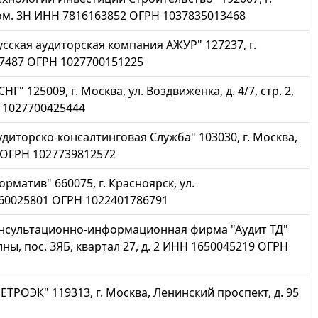
, пом. 3Н ИНН 7816163852 ОГРН 1037835013468
ская аудиторская компания АЖУР" 127237, г.
217487 ОГРН 1027700151225
 125009, г. Москва, ул. Воздвиженка, д. 4/7, стр. 2,
 1027700425444
иторско-консалтинговая Служба" 103030, г. Москва,
0 ОГРН 1027739812572
матив" 660075, г. Красноярск, ул.
460025801 ОГРН 1022401786791
нсультационно-информационная фирма "Аудит ТД"
ны, пос. ЗЯБ, квартал 27, д. 2 ИНН 1650045219 ОГРН
РОЭК" 119313, г. Москва, Ленинский проспект, д. 95