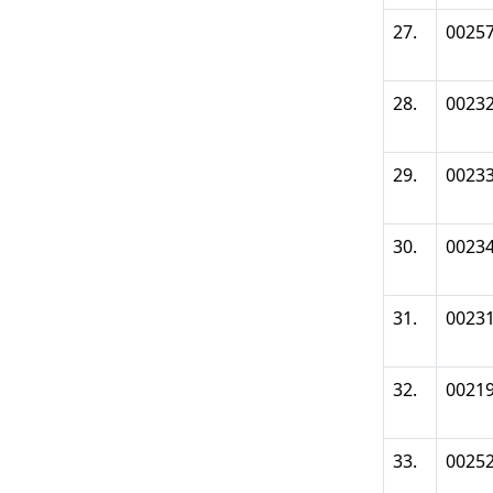
27.
0025
28.
0023
29.
0023
30.
0023
31.
0023
32.
0021
33.
0025