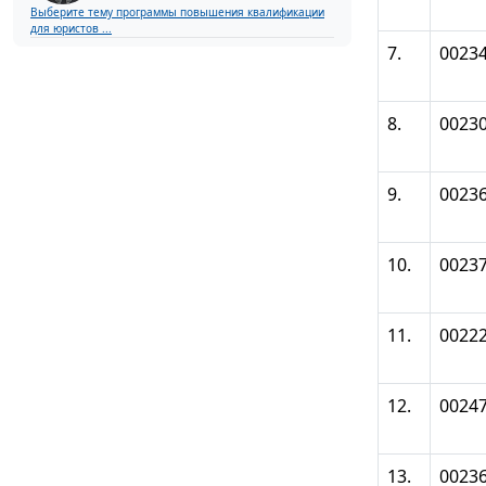
Выберите тему программы повышения квалификации
для юристов ...
7.
0023
8.
0023
9.
0023
10.
0023
11.
0022
12.
0024
13.
0023