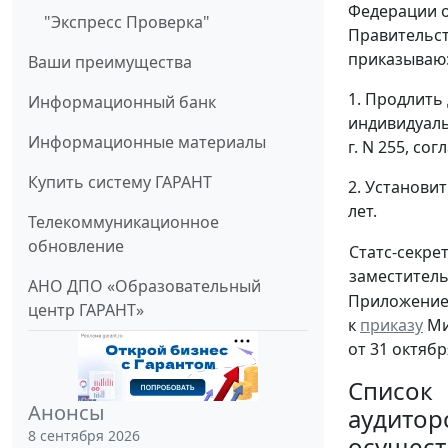
Федерации о
"Экспресс Проверка"
Правительст
приказываю
Ваши преимущества
1. Продлить
Информационный банк
индивидуаль
Информационные материалы
г. N 255, со
Купить систему ГАРАНТ
2. Установит
лет.
Телекоммуникационное
обновление
Статс-секре
заместител
АНО ДПО «Образовательный
Приложение
центр ГАРАНТ»
к
приказу
Ми
от 31 октябр
Список
Анонсы
аудитор
8 сентября 2026
осущест