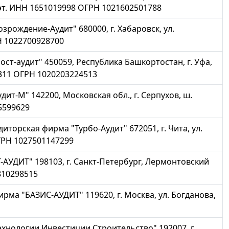
3 эт. ИНН 1651019998 ОГРН 1021602501788
рождение-Аудит" 680000, г. Хабаровск, ул.
Н 1022700928700
т-аудит" 450059, Республика Башкортостан, г. Уфа,
8311 ОГРН 1020203224513
т-М" 142200, Московская обл., г. Серпухов, ш.
5599629
орская фирма "Турбо-Аудит" 672051, г. Чита, ул.
ГРН 1027501147299
УДИТ" 198103, г. Санкт-Петербург, Лермонтовский
810298515
ма "БАЗИС-АУДИТ" 119620, г. Москва, ул. Богданова,
хнологии Инвестиции Строительство" 192007, г.