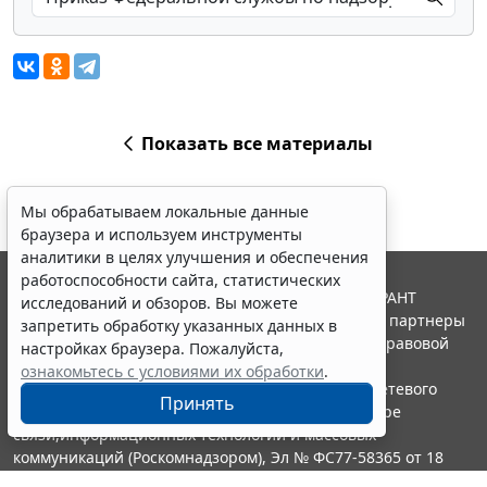
Показать все материалы
Мы обрабатываем локальные данные
браузера и используем инструменты
аналитики в целях улучшения и обеспечения
работоспособности сайта, статистических
© ООО "НПП "ГАРАНТ-СЕРВИС", 2026. Система ГАРАНТ
исследований и обзоров. Вы можете
выпускается с 1990 года. Компания "Гарант" и ее партнеры
запретить обработку указанных данных в
являются участниками Российской ассоциации правовой
настройках браузера. Пожалуйста,
информации ГАРАНТ.
ознакомьтесь с условиями их обработки
.
Портал ГАРАНТ.РУ зарегистрирован в качестве сетевого
Принять
издания Федеральной службой по надзору в сфере
связи,информационных технологий и массовых
коммуникаций (Роскомнадзором), Эл № ФС77-58365 от 18
июня 2014 года.