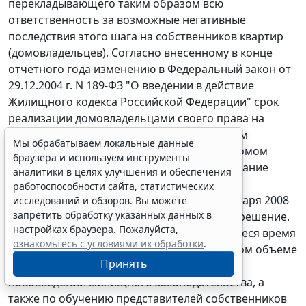
перекладывающего таким образом всю
ответственность за возможные негативные
последствия этого шага на собственников квартир
(домовладельцев). Согласно внесенному в конце
отчетного года изменению в Федеральный закон от
29.12.2004 г. N 189-ФЗ "О введении в действие
Жилищного кодекса Российской Федерации" срок
реализации домовладельцами своего права на
выбор одного из предусмотренных законом
Мы обрабатываем локальные данные
способов управления многоквартирным домом
браузера и используем инструменты
(непосредственное управление, через создание
аналитики в целях улучшения и обеспечения
товарищества или ко-оператива, через
работоспособности сайта, статистических
управляющую компанию) продлен до 1 января 2008
исследований и обзоров. Вы можете
запретить обработку указанных данных в
года. Уполномоченный поддерживает это решение.
настройках браузера. Пожалуйста,
Дело теперь лишь за тем, чтобы в оставшееся время
ознакомьтесь с условиями их обработки
.
государственные органы провели в должном объеме
Принять
мероприятия по разъяснению гражданам
нововведений жилищного законодательства, а
также по обучению представителей собственников